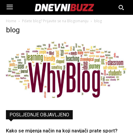
Home
Pišete blog? Prijavite se na Blogomaniju
blog
blog
POSLJEDNJE OBJAVLJENO
Kako se mijenja način na koji navijači prate sport?