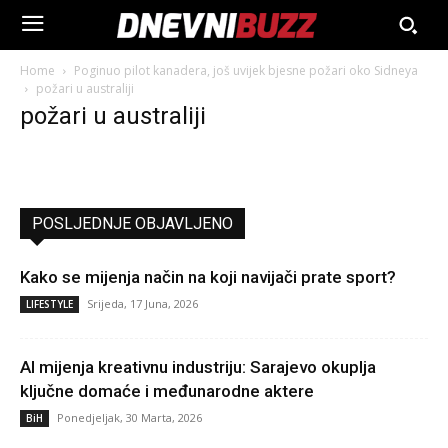
Home
Poginuo pilot kanadera, još uvijek bjesne požari oko Sidneya
požari u australiji
požari u australiji
POSLJEDNJE OBJAVLJENO
Kako se mijenja način na koji navijači prate sport?
Srijeda, 17 Juna, 2026
LIFESTYLE
AI mijenja kreativnu industriju: Sarajevo okuplja
ključne domaće i međunarodne aktere
Ponedjeljak, 30 Marta, 2026
BiH