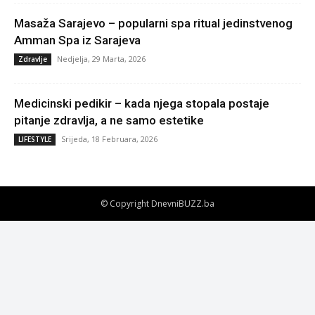
Masaža Sarajevo – popularni spa ritual jedinstvenog
Amman Spa iz Sarajeva
Nedjelja, 29 Marta, 2026
Zdravlje
Medicinski pedikir – kada njega stopala postaje
pitanje zdravlja, a ne samo estetike
Srijeda, 18 Februara, 2026
LIFESTYLE
© Copyright DnevniBUZZ.ba