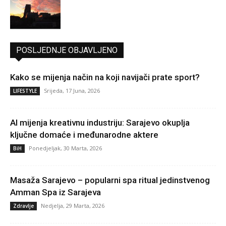
POSLJEDNJE OBJAVLJENO
Kako se mijenja način na koji navijači prate sport?
Srijeda, 17 Juna, 2026
LIFESTYLE
AI mijenja kreativnu industriju: Sarajevo okuplja
ključne domaće i međunarodne aktere
Ponedjeljak, 30 Marta, 2026
BiH
Masaža Sarajevo – popularni spa ritual jedinstvenog
Amman Spa iz Sarajeva
Nedjelja, 29 Marta, 2026
Zdravlje