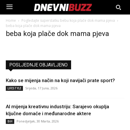
Home
Pogledajte superslatku bebu koja plače dok mama pjeva
beba koja plače dok mama pjeva
beba koja plače dok mama pjeva
POSLJEDNJE OBJAVLJENO
Kako se mijenja način na koji navijači prate sport?
Srijeda, 17 Juna, 2026
LIFESTYLE
AI mijenja kreativnu industriju: Sarajevo okuplja
ključne domaće i međunarodne aktere
Ponedjeljak, 30 Marta, 2026
BiH