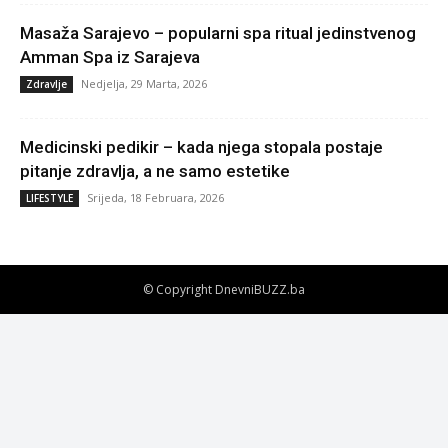
Masaža Sarajevo – popularni spa ritual jedinstvenog
Amman Spa iz Sarajeva
Nedjelja, 29 Marta, 2026
Zdravlje
Medicinski pedikir – kada njega stopala postaje
pitanje zdravlja, a ne samo estetike
Srijeda, 18 Februara, 2026
LIFESTYLE
© Copyright DnevniBUZZ.ba