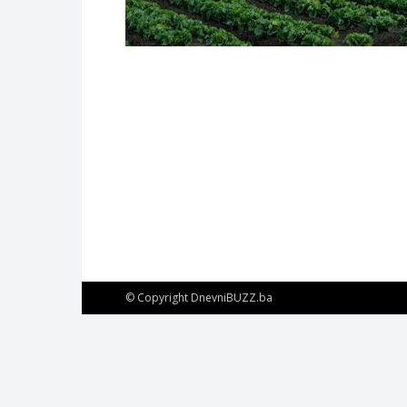
© Copyright DnevniBUZZ.ba