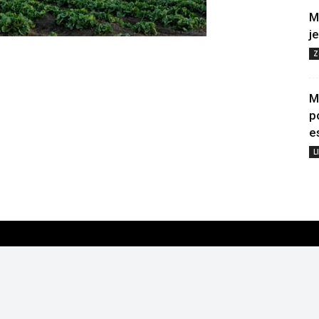
M
j
Z
M
p
e
L