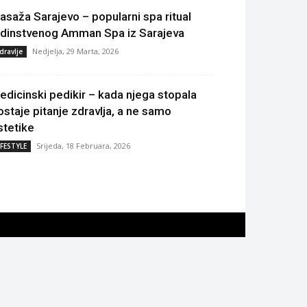
asaža Sarajevo – popularni spa ritual
edinstvenog Amman Spa iz Sarajeva
Nedjelja, 29 Marta, 2026
dravlje
edicinski pedikir – kada njega stopala
ostaje pitanje zdravlja, a ne samo
stetike
Srijeda, 18 Februara, 2026
IFESTYLE