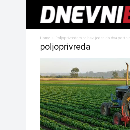
Home
Poljoprivredom se bavi jedan do dva posto r
poljoprivreda