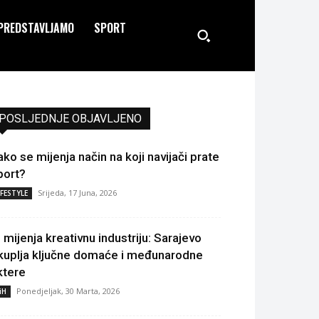
PREDSTAVLJAMO
SPORT
POSLJEDNJE OBJAVLJENO
ako se mijenja način na koji navijači prate
port?
Srijeda, 17 Juna, 2026
IFESTYLE
I mijenja kreativnu industriju: Sarajevo
kuplja ključne domaće i međunarodne
ktere
Ponedjeljak, 30 Marta, 2026
iH