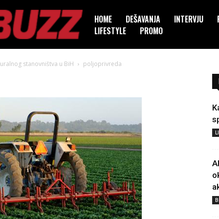
HOME
DEŠAVANJA
INTERVJU
LIFESTYLE
PROMO
uralnog stanovništva u BiH
poljoprivreda
K
s
L
A
o
a
B