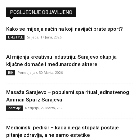
POSLJEDNJE OBJAVLJENO
Kako se mijenja način na koji navijači prate sport?
Srijeda, 17 Juna, 2026
LIFESTYLE
AI mijenja kreativnu industriju: Sarajevo okuplja
ključne domaće i međunarodne aktere
Ponedjeljak, 30 Marta, 2026
BiH
Masaža Sarajevo – popularni spa ritual jedinstvenog
Amman Spa iz Sarajeva
Nedjelja, 29 Marta, 2026
Zdravlje
Medicinski pedikir – kada njega stopala postaje
pitanje zdravlja, a ne samo estetike