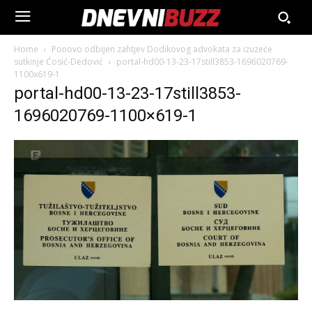
Home
Ponovo odbijen zahtjev Dodikovog advokata za izuzeće
sutkinje Ćosić-Dedović
portal-hd00-13-23-17still3853-1696020769-
1100x619-1
portal-hd00-13-23-17still3853-
1696020769-1100×619-1