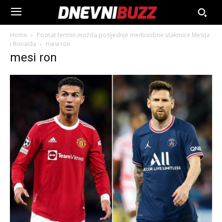
Home
Poznat termin možda posljednje međusobne utakmice Mesija
i Ronalda
mesi ron
mesi ron