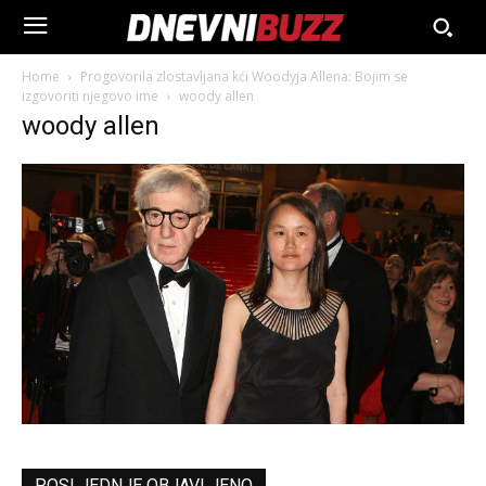
Home
Progovorila zlostavljana kći Woodyja Allena: Bojim se
izgovoriti njegovo ime
woody allen
woody allen
POSLJEDNJE OBJAVLJENO