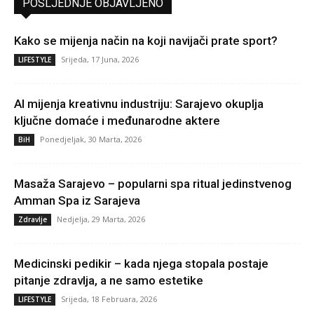
POSLJEDNJE OBJAVLJENO
Kako se mijenja način na koji navijači prate sport?
Srijeda, 17 Juna, 2026
LIFESTYLE
AI mijenja kreativnu industriju: Sarajevo okuplja
ključne domaće i međunarodne aktere
Ponedjeljak, 30 Marta, 2026
BiH
Masaža Sarajevo – popularni spa ritual jedinstvenog
Amman Spa iz Sarajeva
Nedjelja, 29 Marta, 2026
Zdravlje
Medicinski pedikir – kada njega stopala postaje
pitanje zdravlja, a ne samo estetike
Srijeda, 18 Februara, 2026
LIFESTYLE