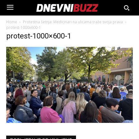
Home
Protestna šetnja: Medicinari na ulicama traže svoja prava
protest-1000x600-1
protest-1000×600-1