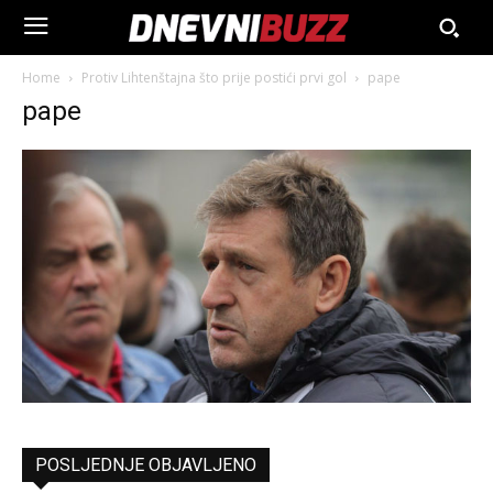
Home
Protiv Lihtenštajna što prije postići prvi gol
pape
pape
POSLJEDNJE OBJAVLJENO