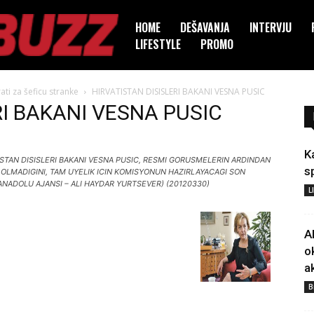
HOME
DEŠAVANJA
INTERVJU
LIFESTYLE
PROMO
rati za šeficu stranke
HIRVATISTAN DISISLERI BAKANI VESNA PUSIC
RI BAKANI VESNA PUSIC
K
ISTAN DISISLERI BAKANI VESNA PUSIC, RESMI GORUSMELERIN ARDINDAN
s
 OLMADIGINI, TAM UYELIK ICIN KOMISYONUN HAZIRLAYACAGI SON
ANADOLU AJANSI – ALI HAYDAR YURTSEVER) (20120330)
L
A
o
a
B