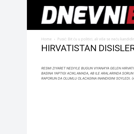
Home
Pusić: Bit ću u politici, ali više se neću kandidi
HIRVATISTAN DISISLE
RESMI ZIYARET NEDIYLE BUGUN VIYANA'YA GELEN HIRVAT
BASINA YAPTIGI ACIKLAMADA, AB ILE ARALARINDA SORUN
RAPORUN DA OLUMLU OLACAGINA INANDIGINI SOYLEDI. (