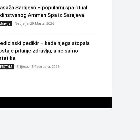
asaža Sarajevo – popularni spa ritual
edinstvenog Amman Spa iz Sarajeva
Nedjelja, 29 Marta, 2026
dravlje
edicinski pedikir – kada njega stopala
ostaje pitanje zdravlja, a ne samo
stetike
Srijeda, 18 Februara, 2026
IFESTYLE