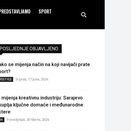
PREDSTAVLJAMO
SPORT
POSLJEDNJE OBJAVLJENO
ako se mijenja način na koji navijači prate
port?
Srijeda, 17 Juna, 2026
IFESTYLE
I mijenja kreativnu industriju: Sarajevo
kuplja ključne domaće i međunarodne
ktere
Ponedjeljak, 30 Marta, 2026
iH