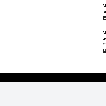
M
j
Z
M
p
e
L