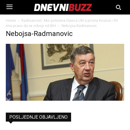
Home
Radmanović: Ako polovina članica UN-a prizna Kosovo i RS
ima pravo da se odvoji od BiH
Nebojsa-Radmanovic
Nebojsa-Radmanovic
POSLJEDNJE OBJAVLJENO