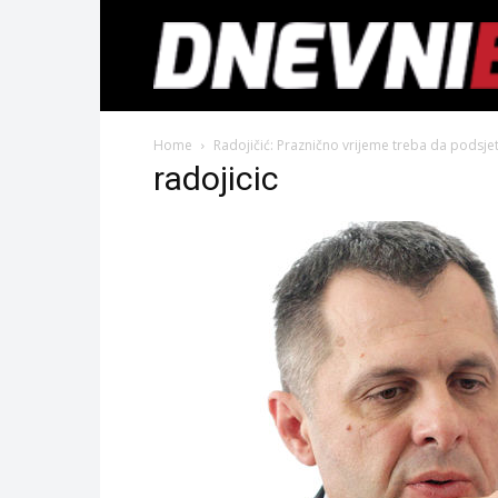
Home
Radojičić: Praznično vrijeme treba da podsjeti
radojicic