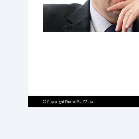
© Copyright DnevniBUZZ.ba