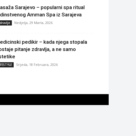
asaža Sarajevo – popularni spa ritual
edinstvenog Amman Spa iz Sarajeva
Nedjelja, 29 Marta, 2026
dravlje
edicinski pedikir – kada njega stopala
ostaje pitanje zdravlja, a ne samo
stetike
Srijeda, 18 Februara, 2026
IFESTYLE