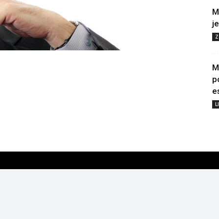
M
j
Z
M
p
e
L