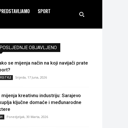
PREDSTAVLJAMO
SPORT
POSLJEDNJE OBJAVLJENO
ako se mijenja način na koji navijači prate
port?
Srijeda, 17 Juna, 2026
IFESTYLE
I mijenja kreativnu industriju: Sarajevo
kuplja ključne domaće i međunarodne
ktere
Ponedjeljak, 30 Marta, 2026
iH