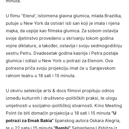
minuta.
U filmu “Elena“, istoimena glavna glumica, mlada Brazilka,
putuje u New York da ostvari isti san koji je imala i njena
majka, da uspije kao filmska glumica. Za sobom ostavlja
svoje djetinstvo provedeno u skrivanju tokom godina
vojne diktature, a također, ostavlja i svoju sedmogodišnju
sestru Petru. Dvadesetak godina kasnije i Petra postaje
glumica i odlazi u New York u potrazi za Elenom. Ova
potresna priča svoju projekciju imat će u Sarajevskom
ratnom teatru u 18 sati i 15 minuta.
U okviru selekcije arts & docs filmovi propituju odnos
između kulturnih i društveno-političkih praksi, te ulogu
umjetnosti u socijalno-političkoj stvarnosti. Kino Meeting
Point će biti domaćin projekcija u 18 sati i 15 minuta
“U
potrazi za Emak Bakia“
španskog autora Oskara Alegria,
te u 22 sata i 15 minuta
“Bambi“
Sebastiena Lifshitza iz