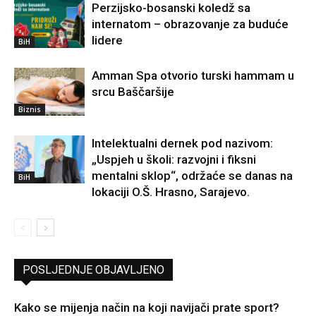
Perzijsko-bosanski koledž sa
internatom – obrazovanje za buduće
lidere
BiH
Amman Spa otvorio turski hammam u
srcu Baščaršije
Biznis
Intelektualni dernek pod nazivom:
„Uspjeh u školi: razvojni i fiksni
mentalni sklop“, održaće se danas na
BiH
lokaciji O.Š. Hrasno, Sarajevo.
POSLJEDNJE OBJAVLJENO
Kako se mijenja način na koji navijači prate sport?