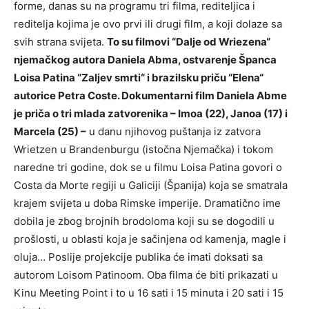
forme, danas su na programu tri filma, rediteljica i
reditelja kojima je ovo prvi ili drugi film, a koji dolaze sa
svih strana svijeta.
To su filmovi “Dalje od Wriezena“
njemačkog autora Daniela Abma, ostvarenje Španca
Loisa Patina “Zaljev smrti“ i brazilsku priču “Elena“
autorice Petra Coste. Dokumentarni film Daniela Abme
je priča o tri mlada zatvorenika – Imoa (22), Janoa (17) i
Marcela (25) –
u danu njihovog puštanja iz zatvora
Wrietzen u Brandenburgu (istočna Njemačka) i tokom
naredne tri godine, dok se u filmu Loisa Patina govori o
Costa da Morte regiji u Galiciji (Španija) koja se smatrala
krajem svijeta u doba Rimske imperije. Dramatično ime
dobila je zbog brojnih brodoloma koji su se dogodili u
prošlosti, u oblasti koja je sačinjena od kamenja, magle i
oluja… Poslije projekcije publika će imati doksati sa
autorom Loisom Patinoom. Oba filma će biti prikazati u
Kinu Meeting Point i to u 16 sati i 15 minuta i 20 sati i 15