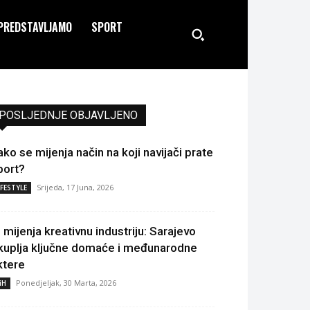
PREDSTAVLJAMO
SPORT
POSLJEDNJE OBJAVLJENO
ako se mijenja način na koji navijači prate
port?
Srijeda, 17 Juna, 2026
IFESTYLE
I mijenja kreativnu industriju: Sarajevo
kuplja ključne domaće i međunarodne
ktere
Ponedjeljak, 30 Marta, 2026
iH