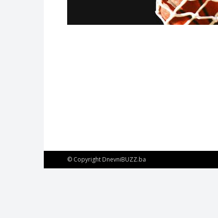
© Copyright DnevniBUZZ.ba