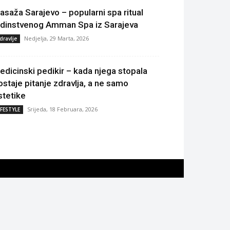
asaža Sarajevo – popularni spa ritual
edinstvenog Amman Spa iz Sarajeva
Nedjelja, 29 Marta, 2026
dravlje
edicinski pedikir – kada njega stopala
ostaje pitanje zdravlja, a ne samo
stetike
Srijeda, 18 Februara, 2026
IFESTYLE