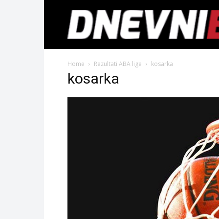
Home
Rezultati ABA lige
kosarka
kosarka