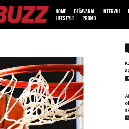
HOME
DEŠAVANJA
INTERVJU
LIFESTYLE
PROMO
K
s
L
A
o
a
B