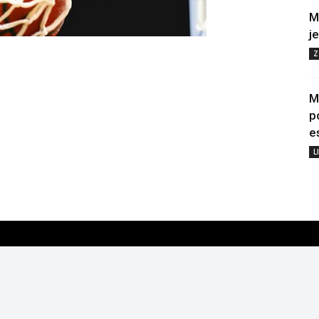
M
j
Z
M
p
e
L