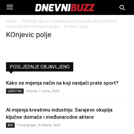
Home
Roditelji i djeca iz Kamenice kod Zvornika došli podržati
demonstrante iz Konjević polja
KOnjevic polje
KOnjevic polje
POSLJEDNJE OBJAVLJENO
Kako se mijenja način na koji navijači prate sport?
Srijeda, 17 Juna, 2026
LIFESTYLE
AI mijenja kreativnu industriju: Sarajevo okuplja
ključne domaće i međunarodne aktere
Ponedjeljak, 30 Marta, 2026
BiH