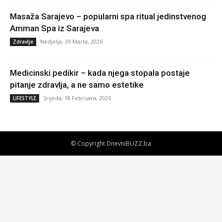
Masaža Sarajevo – popularni spa ritual jedinstvenog
Amman Spa iz Sarajeva
Nedjelja, 29 Marta, 2026
Zdravlje
Medicinski pedikir – kada njega stopala postaje
pitanje zdravlja, a ne samo estetike
Srijeda, 18 Februara, 2026
LIFESTYLE
© Copyright DnevniBUZZ.ba