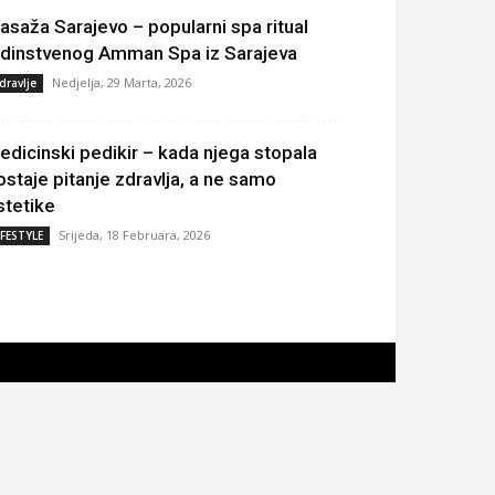
asaža Sarajevo – popularni spa ritual
edinstvenog Amman Spa iz Sarajeva
Nedjelja, 29 Marta, 2026
dravlje
edicinski pedikir – kada njega stopala
ostaje pitanje zdravlja, a ne samo
stetike
Srijeda, 18 Februara, 2026
IFESTYLE