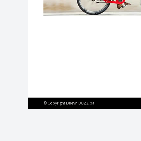
© Copyright DnevniBUZZ.ba