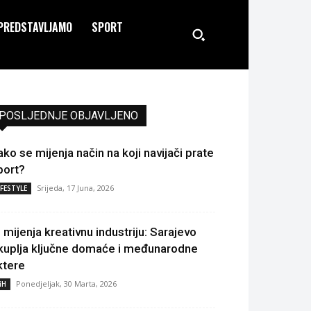
PREDSTAVLJAMO
SPORT
POSLJEDNJE OBJAVLJENO
ako se mijenja način na koji navijači prate
port?
Srijeda, 17 Juna, 2026
IFESTYLE
I mijenja kreativnu industriju: Sarajevo
kuplja ključne domaće i međunarodne
ktere
Ponedjeljak, 30 Marta, 2026
iH