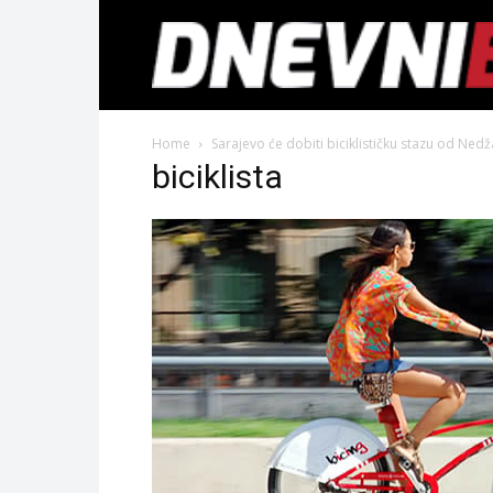
Home
Sarajevo će dobiti biciklističku stazu od Ned
biciklista