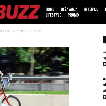
HOME
DEŠAVANJA
INTERVJU
LIFESTYLE
PROMO
žarića do Skenderije
biciklista
K
s
L
A
o
a
B