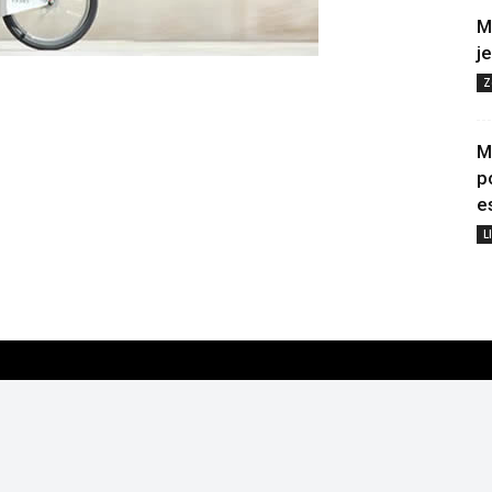
M
j
Z
M
p
e
L