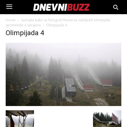
Home
Saznajte kako su fotografi Reutersa zabilježili olimpijske
spomenike u Sarajevu
Olimpijada 4
Olimpijada 4