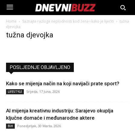
Home
Saznajte razloge neplodnosti kod žena i kako je liječiti
tužna
djevojka
tužna djevojka
POSLJEDNJE OBJAVLJENO
Kako se mijenja način na koji navijači prate sport?
Srijeda, 17 Juna, 2026
LIFESTYLE
AI mijenja kreativnu industriju: Sarajevo okuplja
ključne domaće i međunarodne aktere
Ponedjeljak, 30 Marta, 2026
BiH