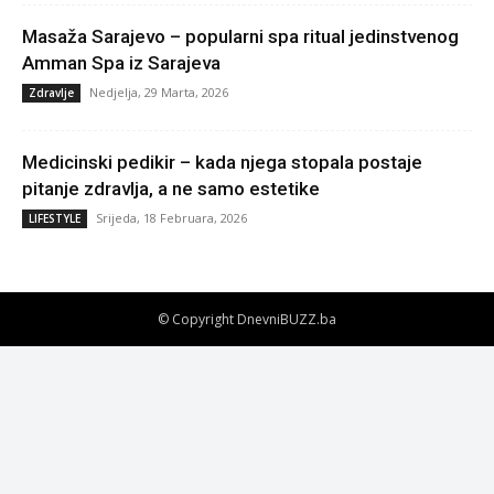
Masaža Sarajevo – popularni spa ritual jedinstvenog
Amman Spa iz Sarajeva
Nedjelja, 29 Marta, 2026
Zdravlje
Medicinski pedikir – kada njega stopala postaje
pitanje zdravlja, a ne samo estetike
Srijeda, 18 Februara, 2026
LIFESTYLE
© Copyright DnevniBUZZ.ba