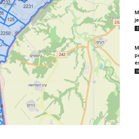
M
j
Z
M
p
e
L