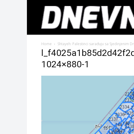
Home
Shtayeh: Palestinci sarađuju sa Sjedinjenim
l_f4025a1b85d2d42f2
1024×880-1