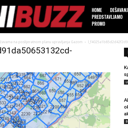
HOME
DEŠAVAN
PREDSTAVLJAMO
PROMO
 Državama na poslijeratnom planu upravljanja Gazom
l_f4025a1b85d2d42f2d
d91da50653132cd-
K
s
L
A
o
a
B