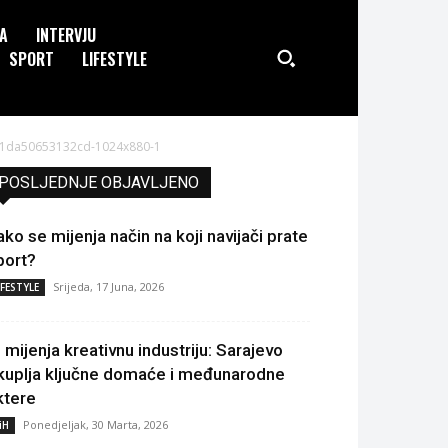
JA
INTERVJU
SPORT
LIFESTYLE
91da50653132cd-1024x880-1
POSLJEDNJE OBJAVLJENO
ako se mijenja način na koji navijači prate
port?
Srijeda, 17 Juna, 2026
IFESTYLE
I mijenja kreativnu industriju: Sarajevo
kuplja ključne domaće i međunarodne
ktere
Ponedjeljak, 30 Marta, 2026
iH