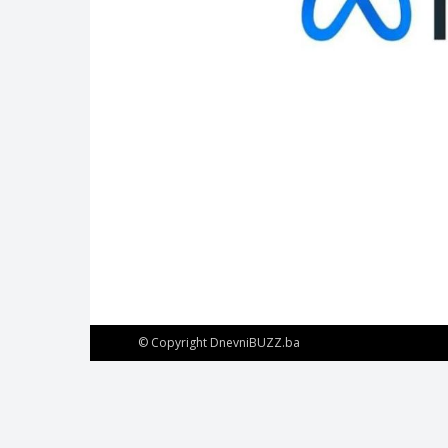
© Copyright DnevniBUZZ.ba