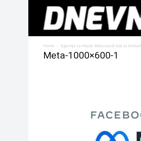
Home
Sigurnije za mlade: Meta uvodi alat za bloka
Meta-1000×600-1