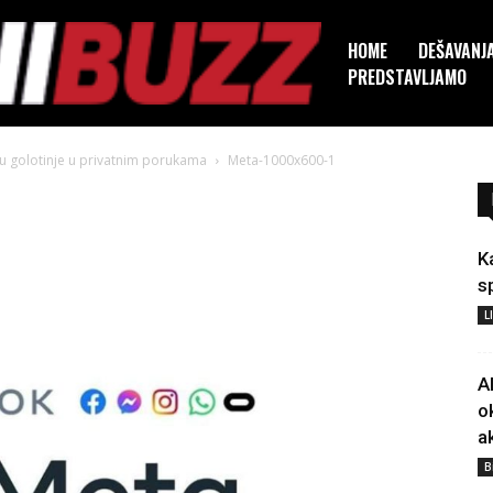
HOME
DEŠAVANJ
PREDSTAVLJAMO
du golotinje u privatnim porukama
Meta-1000x600-1
K
s
L
A
o
a
B