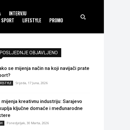
A
INTERVJU
SPORT
LIFESTYLE
PROMO
POSLJEDNJE OBJAVLJENO
ako se mijenja način na koji navijači prate
port?
Srijeda, 17 Juna, 2026
IFESTYLE
I mijenja kreativnu industriju: Sarajevo
kuplja ključne domaće i međunarodne
ktere
Ponedjeljak, 30 Marta, 2026
iH