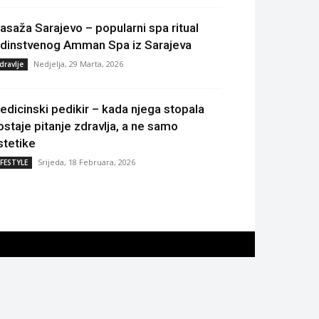
asaža Sarajevo – popularni spa ritual
edinstvenog Amman Spa iz Sarajeva
Nedjelja, 29 Marta, 2026
dravlje
edicinski pedikir – kada njega stopala
ostaje pitanje zdravlja, a ne samo
stetike
Srijeda, 18 Februara, 2026
IFESTYLE