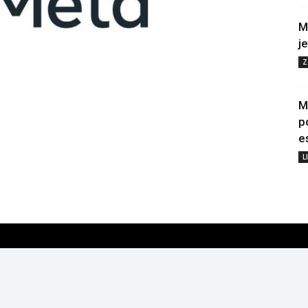
M
j
Z
M
p
e
L