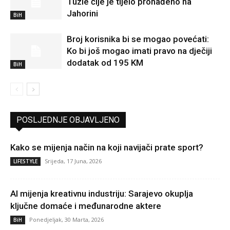
Tuzle čije je tijelo pronađeno na
Jahorini
BiH
Broj korisnika bi se mogao povećati:
Ko bi još mogao imati pravo na dječiji
dodatak od 195 KM
BiH
POSLJEDNJE OBJAVLJENO
Kako se mijenja način na koji navijači prate sport?
Srijeda, 17 Juna, 2026
LIFESTYLE
AI mijenja kreativnu industriju: Sarajevo okuplja
ključne domaće i međunarodne aktere
Ponedjeljak, 30 Marta, 2026
BiH