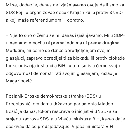
Mi se, dodao je, danas ne izjašnjavamo ovdje da li smo za
SDS koji je organizovao doček Krajišniku, a protiv SNSD-
a koji maše referendumom ili obratno.
– Nije to ono o čemu se mi danas izjašnjavamo. Mi u SDP-
u nemamo emociju ni prema jednima ni prema drugima.
Međutim, mi ćemo se danas opredjeljenjem svojim,
glasajući, zapravo opredijeliti za blokadu ili protiv blokade
funkcionisanja institucija BiH i u tom smislu ćemo svoju
odgovornost demonstrirati svojim glasanjem, kazao je
Magazinović.
Poslanik Srpske demokratske stranke (SDS) u
Predstavničkom domu državnog parlamenta Mladen
Bosić je danas, tokom rasprave o inicijativi SNSD-a za
smjenu kadrova SDS-a u Vijeću ministara BiH, kazao da je
očekivao da će predsjedavajući Vijeća ministara BiH