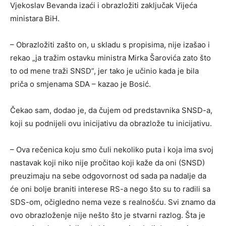
Vjekoslav Bevanda izaći i obrazložiti zaključak Vijeća
ministara BiH.
– Obrazložiti zašto on, u skladu s propisima, nije izašao i
rekao „ja tražim ostavku ministra Mirka Šarovića zato što
to od mene traži SNSD”, jer tako je učinio kada je bila
priča o smjenama SDA – kazao je Bosić.
Čekao sam, dodao je, da čujem od predstavnika SNSD-a,
koji su podnijeli ovu inicijativu da obrazlože tu inicijativu.
– Ova rečenica koju smo čuli nekoliko puta i koja ima svoj
nastavak koji niko nije pročitao koji kaže da oni (SNSD)
preuzimaju na sebe odgovornost od sada pa nadalje da
će oni bolje braniti interese RS-a nego što su to radili sa
SDS-om, očigledno nema veze s realnošću. Svi znamo da
ovo obrazloženje nije nešto što je stvarni razlog. Šta je