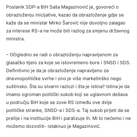
Poslanik SDP-a BiH Saša Magazinović je, govoreći o
obrazloženju inicijative, kazao da obrazloženje gdje se
kaže da se ministar Mirko Šarović nije dovoljno zalagao
za interese RS-a ne može biti razlog za smjenu državnog
ministra.
– Očigledno se radi o obrazloženju napravljenom za
glasačko tijelo za koje se istovremeno bore i SNSD i SDS.
Definitivno je da je obrazloženje napravljeno za
dnevnopolitičke svrhe i ono je više marketinško nego
suštinsko. Šta su stvarni razlozi i šta je istina? Istina je da
imamo ogroman politički sukob koji se uglavnom dešava
u području BiH koje se zove RS između ove dvije
političke stranke, SNSD-a i SDS-a. Taj sukob prijeti da se
prelije i na institucije BiH i paralizuje ih. Mi to nećemo i ne
možemo dozvoliti- istaknuo je Magazinović.