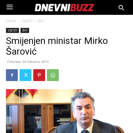
Home
VIJESTI
BiH
VIJESTI
BiH
Smijenjen ministar Mirko
Šarović
Četvrtak, 24 Oktobra, 2013