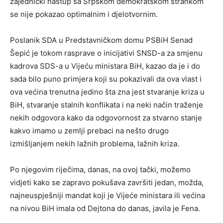
zajednički nastup sa Srpskom demokratskom strankom
se nije pokazao optimalnim i djelotvornim.
Poslanik SDA u Predstavničkom domu PSBiH Senad
Šepić je tokom rasprave o inicijativi SNSD-a za smjenu
kadrova SDS-a u Vijeću ministara BiH, kazao da je i do
sada bilo puno primjera koji su pokazivali da ova vlast i
ova većina trenutna jedino šta zna jest stvaranje kriza u
BiH, stvaranje stalnih konflikata i na neki način traženje
nekih odgovora kako da odgovornost za stvarno stanje
kakvo imamo u zemlji prebaci na nešto drugo
izmišljanjem nekih lažnih problema, lažnih kriza.
Po njegovim riječima, danas, na ovoj tački, možemo
vidjeti kako se zapravo pokušava završiti jedan, možda,
najneuspješniji mandat koji je Vijeće ministara ili većina
na nivou BiH imala od Dejtona do danas, javila je Fena.