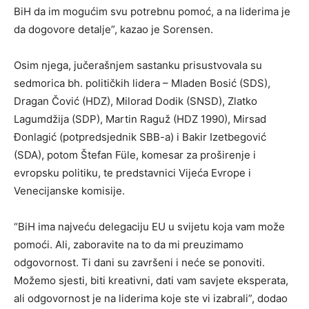
BiH da im mogućim svu potrebnu pomoć, a na liderima je
da dogovore detalje”, kazao je Sorensen.
Osim njega, jučerašnjem sastanku prisustvovala su
sedmorica bh. političkih lidera – Mladen Bosić (SDS),
Dragan Čović (HDZ), Milorad Dodik (SNSD), Zlatko
Lagumdžija (SDP), Martin Raguž (HDZ 1990), Mirsad
Đonlagić (potpredsjednik SBB-a) i Bakir Izetbegović
(SDA), potom Štefan Füle, komesar za proširenje i
evropsku politiku, te predstavnici Vijeća Evrope i
Venecijanske komisije.
“BiH ima najveću delegaciju EU u svijetu koja vam može
pomoći. Ali, zaboravite na to da mi preuzimamo
odgovornost. Ti dani su završeni i neće se ponoviti.
Možemo sjesti, biti kreativni, dati vam savjete eksperata,
ali odgovornost je na liderima koje ste vi izabrali”, dodao