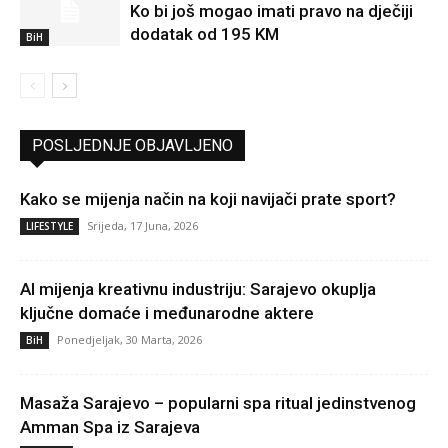
Ko bi još mogao imati pravo na dječiji
dodatak od 195 KM
BiH
POSLJEDNJE OBJAVLJENO
Kako se mijenja način na koji navijači prate sport?
Srijeda, 17 Juna, 2026
LIFESTYLE
AI mijenja kreativnu industriju: Sarajevo okuplja
ključne domaće i međunarodne aktere
Ponedjeljak, 30 Marta, 2026
BiH
Masaža Sarajevo – popularni spa ritual jedinstvenog
Amman Spa iz Sarajeva