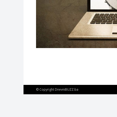
© Copyright DnevniBUZZ.ba