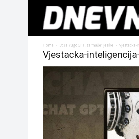
Home
Stiže YugoGPT, za “naše” jezike
Vjestacka-i
Vjestacka-inteligencij