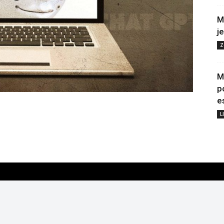
M
j
Z
M
p
e
L