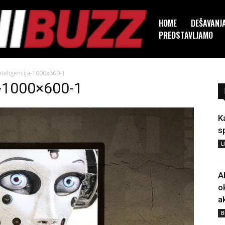
HOME
DEŠAVANJ
PREDSTAVLJAMO
nteligencija-1000x600-1
a-1000×600-1
K
s
L
A
o
a
B