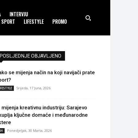
A
INTERVJU
SPORT
LIFESTYLE
PROMO
POSLJEDNJE OBJAVLJENO
ako se mijenja način na koji navijači prate
port?
Srijeda, 17 Juna, 2026
IFESTYLE
I mijenja kreativnu industriju: Sarajevo
kuplja ključne domaće i međunarodne
ktere
Ponedjeljak, 30 Marta, 2026
iH