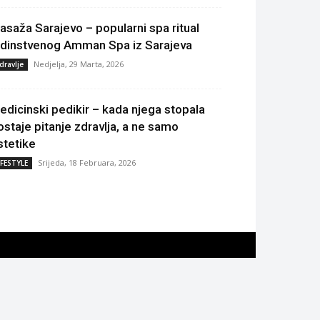
asaža Sarajevo – popularni spa ritual
edinstvenog Amman Spa iz Sarajeva
Nedjelja, 29 Marta, 2026
dravlje
edicinski pedikir – kada njega stopala
ostaje pitanje zdravlja, a ne samo
stetike
Srijeda, 18 Februara, 2026
IFESTYLE