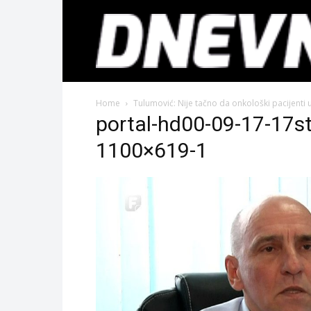
Home
Tulumović: Nije tačno da onkološki pacijenti 
portal-hd00-09-17-17s
1100×619-1