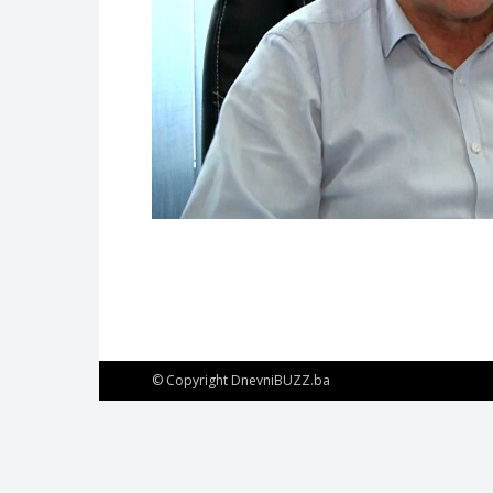
© Copyright DnevniBUZZ.ba