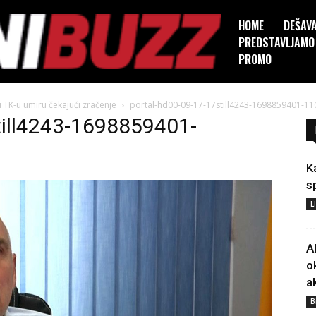
HOME
DEŠAV
PREDSTAVLJAMO
PROMO
u TK-u umiru čekajući zračenje
portal-hd00-09-17-17still4243-1698859401-11
till4243-1698859401-
K
s
L
A
o
a
B