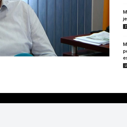
M
j
Z
M
p
e
L