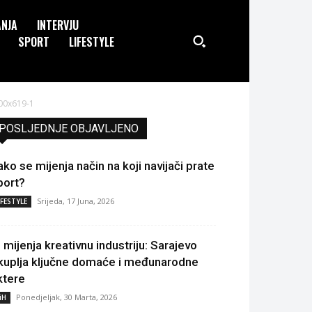
ANJA
INTERVJU
SPORT
LIFESTYLE
00x619-1
POSLJEDNJE OBJAVLJENO
ako se mijenja način na koji navijači prate
port?
Srijeda, 17 Juna, 2026
IFESTYLE
I mijenja kreativnu industriju: Sarajevo
kuplja ključne domaće i međunarodne
ktere
Ponedjeljak, 30 Marta, 2026
iH