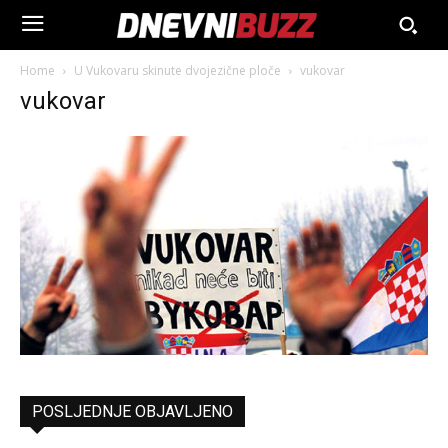
Home
U Vukovaru skinute dvojezične ploče
vukovar
vukovar
POSLJEDNJE OBJAVLJENO