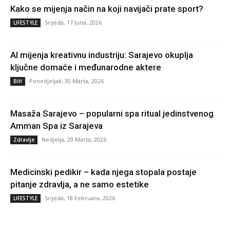
Kako se mijenja način na koji navijači prate sport?
Srijeda, 17 Juna, 2026
LIFESTYLE
AI mijenja kreativnu industriju: Sarajevo okuplja
ključne domaće i međunarodne aktere
Ponedjeljak, 30 Marta, 2026
BiH
Masaža Sarajevo – popularni spa ritual jedinstvenog
Amman Spa iz Sarajeva
Nedjelja, 29 Marta, 2026
Zdravlje
Medicinski pedikir – kada njega stopala postaje
pitanje zdravlja, a ne samo estetike
Srijeda, 18 Februara, 2026
LIFESTYLE