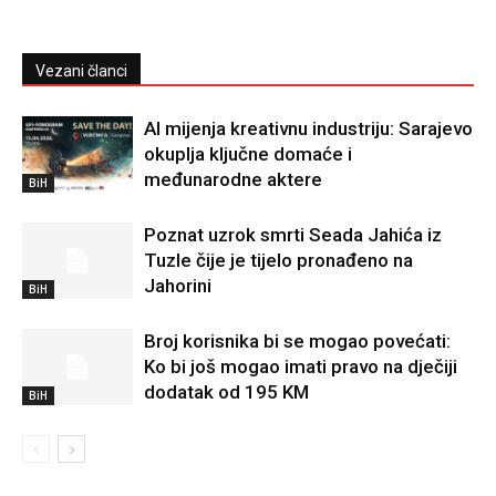
Vezani članci
AI mijenja kreativnu industriju: Sarajevo
okuplja ključne domaće i
međunarodne aktere
BiH
Poznat uzrok smrti Seada Jahića iz
Tuzle čije je tijelo pronađeno na
Jahorini
BiH
Broj korisnika bi se mogao povećati:
Ko bi još mogao imati pravo na dječiji
dodatak od 195 KM
BiH