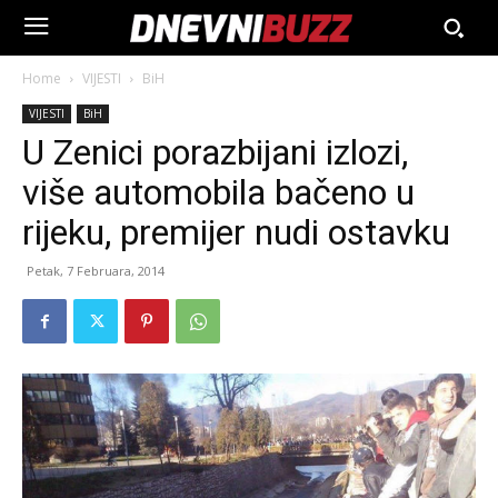
Home
VIJESTI
BiH
VIJESTI
BiH
U Zenici porazbijani izlozi,
više automobila bačeno u
rijeku, premijer nudi ostavku
Petak, 7 Februara, 2014