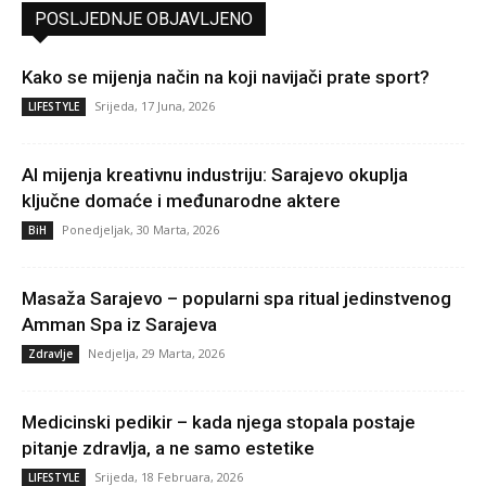
POSLJEDNJE OBJAVLJENO
Kako se mijenja način na koji navijači prate sport?
Srijeda, 17 Juna, 2026
LIFESTYLE
AI mijenja kreativnu industriju: Sarajevo okuplja
ključne domaće i međunarodne aktere
Ponedjeljak, 30 Marta, 2026
BiH
Masaža Sarajevo – popularni spa ritual jedinstvenog
Amman Spa iz Sarajeva
Nedjelja, 29 Marta, 2026
Zdravlje
Medicinski pedikir – kada njega stopala postaje
pitanje zdravlja, a ne samo estetike
Srijeda, 18 Februara, 2026
LIFESTYLE