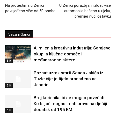
Na protestima u Zenici
U Zenici porazbijani izlozi, više
povrijeđeno više od 50 osoba
automobila bačeno u rijeku,
premijer nudi ostavku
Vezani članci
AI mijenja kreativnu industriju: Sarajevo
okuplja ključne domaće i
međunarodne aktere
BiH
Poznat uzrok smrti Seada Jahića iz
Tuzle čije je tijelo pronađeno na
Jahorini
BiH
Broj korisnika bi se mogao povećati:
Ko bi još mogao imati pravo na dječiji
dodatak od 195 KM
BiH