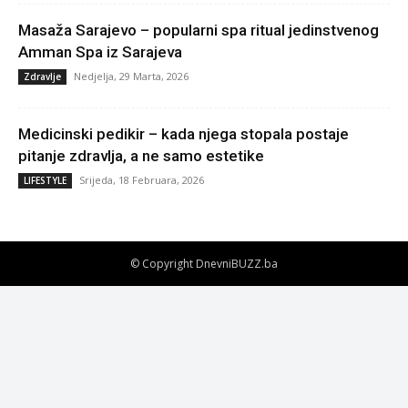
Masaža Sarajevo – popularni spa ritual jedinstvenog
Amman Spa iz Sarajeva
Nedjelja, 29 Marta, 2026
Zdravlje
Medicinski pedikir – kada njega stopala postaje
pitanje zdravlja, a ne samo estetike
Srijeda, 18 Februara, 2026
LIFESTYLE
© Copyright DnevniBUZZ.ba