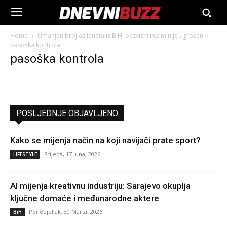
Home
Umanjen broj azilanata iz BiH, bezvizni režim nije ugrožen
pasoška kontrola
pasoška kontrola
POSLJEDNJE OBJAVLJENO
Kako se mijenja način na koji navijači prate sport?
Srijeda, 17 Juna, 2026
LIFESTYLE
AI mijenja kreativnu industriju: Sarajevo okuplja
ključne domaće i međunarodne aktere
Ponedjeljak, 30 Marta, 2026
BiH