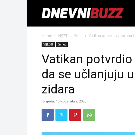
Home
VIJESTI
Svijet
Vatikan potvrdio zabranu k
VIJESTI
Svijet
Vatikan potvrdio
da se učlanjuju 
zidara
Srijeda, 15 Novembra, 2023