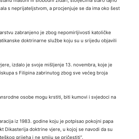
tanu masoni ili slobodni zidari, stoljećima staro tajno
ala s neprijateljstvom, a procjenjuje se da ima oko šest
arstvu zabranjeno je zbog nepomirljivosti katoličke
tikanske doktrinarne službe koju su u srijedu objavili
jere, izdalo je svoje mišljenje 13. novembra, koje je
iskupa s Filipina zabrinutog zbog sve većeg broja
ansrodne osobe mogu krstiti, biti kumovi i svjedoci na
racija iz 1983. godine koju je potpisao pokojni papa
kt Dikasterija doktrine vjere, u kojoj se navodi da su
škog grijeha i ne smiju se pričestiti”.