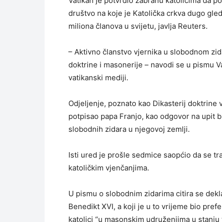
Vatikan je potvrdio zabranu katolicima da pos
društvo na koje je Katolička crkva dugo gled
miliona članova u svijetu, javlja Reuters.
– Aktivno članstvo vjernika u slobodnom zid
doktrine i masonerije – navodi se u pismu Va
vatikanski mediji.
Odjeljenje, poznato kao Dikasterij doktrine v
potpisao papa Franjo, kao odgovor na upit b
slobodnih zidara u njegovoj zemlji.
Isti ured je prošle sedmice saopćio da se tr
katoličkim vjenčanjima.
U pismu o slobodnim zidarima citira se dekla
Benedikt XVI, a koji je u to vrijeme bio prefe
katolici “u masonskim udruženjima u stanju te