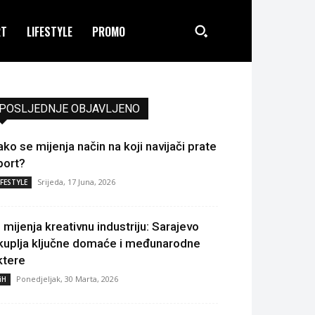
RT
LIFESTYLE
PROMO
POSLJEDNJE OBJAVLJENO
ako se mijenja način na koji navijači prate
port?
Srijeda, 17 Juna, 2026
IFESTYLE
I mijenja kreativnu industriju: Sarajevo
kuplja ključne domaće i međunarodne
ktere
Ponedjeljak, 30 Marta, 2026
iH