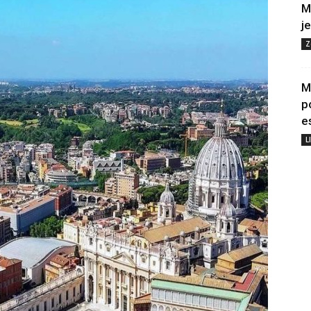
M
j
Z
M
p
e
L