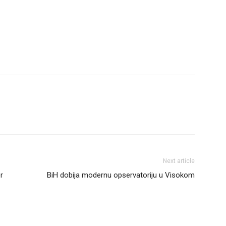
Next article
r
BiH dobija modernu opservatoriju u Visokom