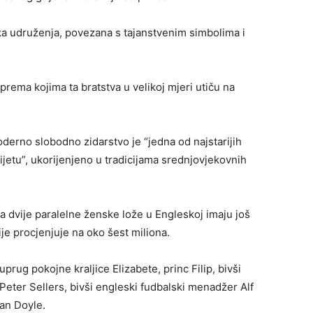
a udruženja, povezana s tajanstvenim simbolima i
rema kojima ta bratstva u velikoj mjeri utiču na
derno slobodno zidarstvo je “jedna od najstarijih
ijetu”, ukorijenjeno u tradicijama srednjovjekovnih
a dvije paralelne ženske lože u Engleskoj imaju još
je procjenjuje na oko šest miliona.
prug pokojne kraljice Elizabete, princ Filip, bivši
Peter Sellers, bivši engleski fudbalski menadžer Alf
nan Doyle.