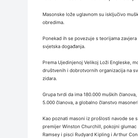
Masonske lože uglavnom su isključivo mušk
obredima.
Ponekad ih se povezuje s teorijama zavjera p
svjetska događanja.
Prema Ujedinjenoj Velikoj Loži Engleske, mo
društvenih i dobrotvornih organizacija na sv
zidara.
Grupa tvrdi da ima 180.000 muških članova, 
5.000 članova, a globalno članstvo masoneri
Kao poznati masoni iz prošlosti navode se su
premijer Winston Churchill, pokojni glumac 
Ramsey i pisci Rudyard Kipling i Arthur Co