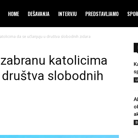
HOME
DEŠAVANJA
INTERVJU
PREDSTAVLJAMO
SPO
atolicima da se učlanjuju u društva slobodnih zidara
 zabranu katolicima
K
u društva slobodnih
s
L
A
o
a
B