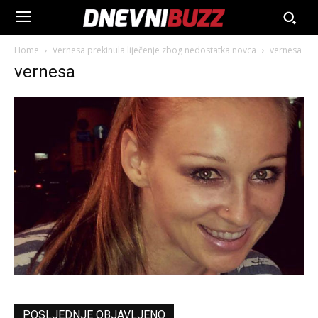
Home
Vernesa prekinula liječenje zbog nedostatka novca
vernesa
vernesa
POSLJEDNJE OBJAVLJENO