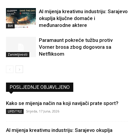
AI mijenja kreativnu industriju: Sarajevo
okuplja ključne domaće i
međunarodne aktere
BiH
Paramaunt pokreće tužbu protiv
Vorner brosa zbog dogovora sa
Netfliksom
Zanimljivosti
POSLJEDNJE OBJAVLJENO
Kako se mijenja način na koji navijači prate sport?
Srijeda, 17 Juna, 2026
LIFESTYLE
AI mijenja kreativnu industriju: Sarajevo okuplja