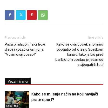
Previous article
Next article
Priča o mladoj majci troje
Kako se ovaj čovjek enormno
djece i vozačici kamiona:
obogatio od krize u Sueskom
“Volim ovaj posao!”
kanalu: Iako je bio pred
bankrotom postao je jedan od
najbogatijih ljudi
Vezani članci
Kako se mijenja način na koji navijači
prate sport?
LIFESTYLE