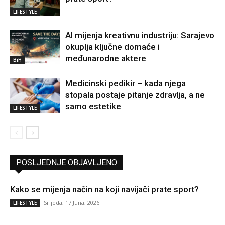
LIFESTYLE
AI mijenja kreativnu industriju: Sarajevo
okuplja ključne domaće i
međunarodne aktere
BiH
Medicinski pedikir – kada njega
stopala postaje pitanje zdravlja, a ne
samo estetike
LIFESTYLE
POSLJEDNJE OBJAVLJENO
Kako se mijenja način na koji navijači prate sport?
Srijeda, 17 Juna, 2026
LIFESTYLE