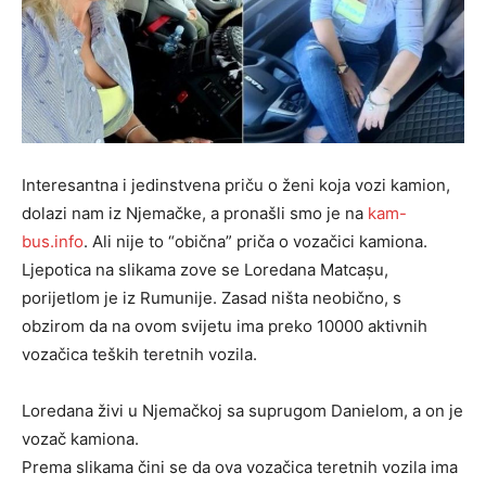
Interesantna i jedinstvena priču o ženi koja vozi kamion,
dolazi nam iz Njemačke, a pronašli smo je na
kam-
bus.info
. Ali nije to “obična” priča o vozačici kamiona.
Ljepotica na slikama zove se Loredana Matcașu,
porijetlom je iz Rumunije. Zasad ništa neobično, s
obzirom da na ovom svijetu ima preko 10000 aktivnih
vozačica teških teretnih vozila.
Loredana živi u Njemačkoj sa suprugom Danielom, a on je
vozač kamiona.
Prema slikama čini se da ova vozačica teretnih vozila ima