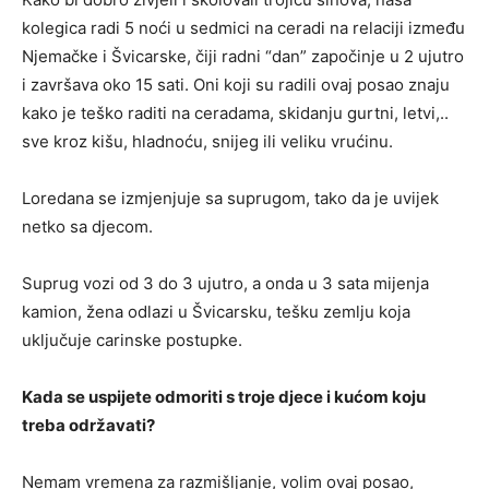
kolegica radi 5 noći u sedmici na ceradi na relaciji između
Njemačke i Švicarske, čiji radni “dan” započinje u 2 ujutro
i završava oko 15 sati. Oni koji su radili ovaj posao znaju
kako je teško raditi na ceradama, skidanju gurtni, letvi,..
sve kroz kišu, hladnoću, snijeg ili veliku vrućinu.
Loredana se izmjenjuje sa suprugom, tako da je uvijek
netko sa djecom.
Suprug vozi od 3 do 3 ujutro, a onda u 3 sata mijenja
kamion, žena odlazi u Švicarsku, tešku zemlju koja
uključuje carinske postupke.
Kada se uspijete odmoriti s troje djece i kućom koju
treba održavati?
Nemam vremena za razmišljanje, volim ovaj posao,