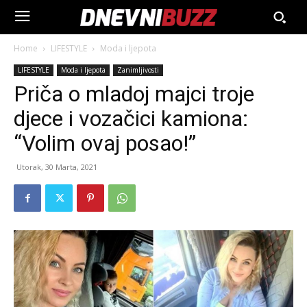
Home
LIFESTYLE
Moda i ljepota
LIFESTYLE
Moda i ljepota
Zanimljivosti
Priča o mladoj majci troje
djece i vozačici kamiona:
“Volim ovaj posao!”
Utorak, 30 Marta, 2021