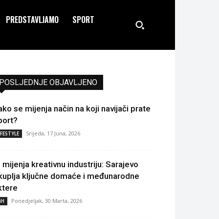
PREDSTAVLJAMO
SPORT
POSLJEDNJE OBJAVLJENO
ako se mijenja način na koji navijači prate
port?
Srijeda, 17 Juna, 2026
IFESTYLE
I mijenja kreativnu industriju: Sarajevo
kuplja ključne domaće i međunarodne
ktere
Ponedjeljak, 30 Marta, 2026
iH