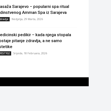
asaža Sarajevo – popularni spa ritual
edinstvenog Amman Spa iz Sarajeva
Nedjelja, 29 Marta, 2026
dravlje
edicinski pedikir – kada njega stopala
ostaje pitanje zdravlja, a ne samo
stetike
Srijeda, 18 Februara, 2026
IFESTYLE