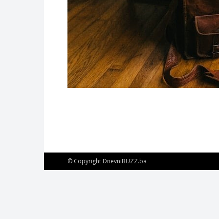
© Copyright DnevniBUZZ.ba