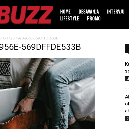
HOME
DEŠAVANJA
INTERVJU
LIFESTYLE
PROMO
1C-1420-4920-956E-569DFFDE533B
-956E-569DFFDE533B
K
s
L
A
o
a
B