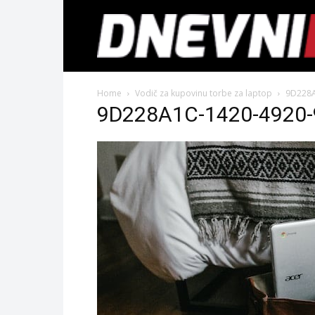
Home
Vodič za kupovinu torbe za laptop
9D228A
9D228A1C-1420-4920