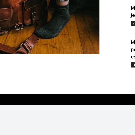
M
j
Z
M
p
e
L