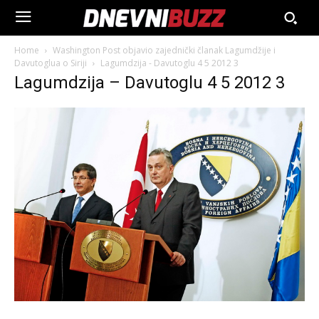
Home
Washington Post objavio zajednički članak Lagumdžije i
Davutoglua o Siriji
Lagumdzija - Davutoglu 4 5 2012 3
Lagumdzija – Davutoglu 4 5 2012 3