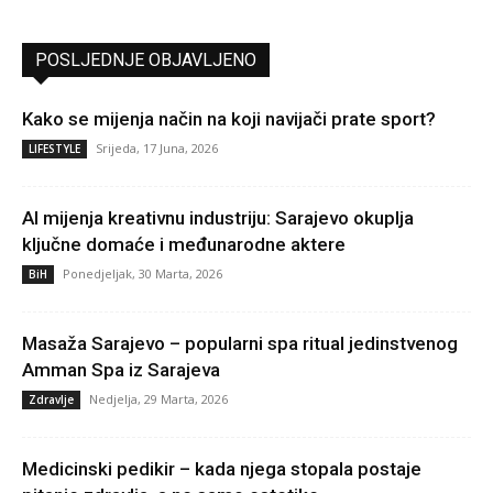
POSLJEDNJE OBJAVLJENO
Kako se mijenja način na koji navijači prate sport?
Srijeda, 17 Juna, 2026
LIFESTYLE
AI mijenja kreativnu industriju: Sarajevo okuplja
ključne domaće i međunarodne aktere
Ponedjeljak, 30 Marta, 2026
BiH
Masaža Sarajevo – popularni spa ritual jedinstvenog
Amman Spa iz Sarajeva
Nedjelja, 29 Marta, 2026
Zdravlje
Medicinski pedikir – kada njega stopala postaje