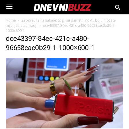
Home
Zaboravite na salone: Stigli su pametni nokti, boju možete
mijenjati u aplikaciji
dce43397-84ec-421c-a480-96658cac0b29-1-
1000x600-1
dce43397-84ec-421c-a480-
96658cac0b29-1-1000×600-1