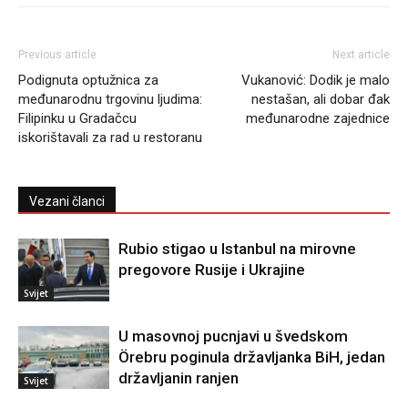
Previous article
Next article
Podignuta optužnica za
Vukanović: Dodik je malo
međunarodnu trgovinu ljudima:
nestašan, ali dobar đak
Filipinku u Gradačcu
međunarodne zajednice
iskorištavali za rad u restoranu
Vezani članci
Rubio stigao u Istanbul na mirovne
pregovore Rusije i Ukrajine
Svijet
U masovnoj pucnjavi u švedskom
Örebru poginula državljanka BiH, jedan
državljanin ranjen
Svijet