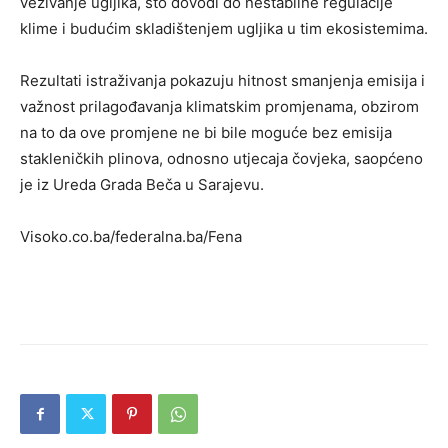
vezivanje ugljika, što dovodi do nestabilne regulacije
klime i budućim skladištenjem ugljika u tim ekosistemima.
Rezultati istraživanja pokazuju hitnost smanjenja emisija i
važnost prilagođavanja klimatskim promjenama, obzirom
na to da ove promjene ne bi bile moguće bez emisija
stakleničkih plinova, odnosno utjecaja čovjeka, saopćeno
je iz Ureda Grada Beča u Sarajevu.
Visoko.co.ba/federalna.ba/Fena