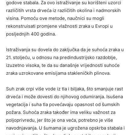
godove stabala. Za ovo istraživanje su korišteni uzorci
različitih vrsta drveća iz različitih okolina i nadmorskih
visina. Pomoću ove metode, naučnici su mogli
rekonstruisati promjene vlažnosti zraka u Evropi u
posljednjih 400 godina.
Istraživanja su dovela do zaključka da je suhoća zraka u
21. stoljeću, u odnosu na predindustrijsko razdoblje,
izuzetno visoka, te da su današnje vrijednosti suhoće
zraka uzrokovane emisijama stakleničkih plinova.
Suh zrak crpi više vode iz tla i biljaka, što smanjuje rast
drveća i može dovesti do njihovog odumiranja. Isušena
vegetacija i suha tla povećavaju opasnost od šumskih
požara. Suhoća zraka također ima veliku važnost za
poljoprivredu, jer što je ona veća, potrebno je više
navodnjavanja. U šumama je ugrožena opskrba stabala i