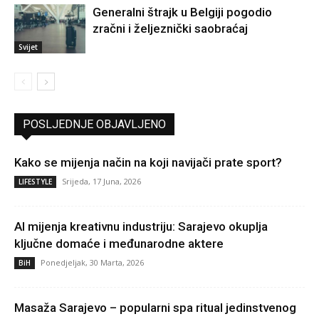
Generalni štrajk u Belgiji pogodio
zračni i željeznički saobraćaj
Svijet
POSLJEDNJE OBJAVLJENO
Kako se mijenja način na koji navijači prate sport?
Srijeda, 17 Juna, 2026
LIFESTYLE
AI mijenja kreativnu industriju: Sarajevo okuplja
ključne domaće i međunarodne aktere
Ponedjeljak, 30 Marta, 2026
BiH
Masaža Sarajevo – popularni spa ritual jedinstvenog