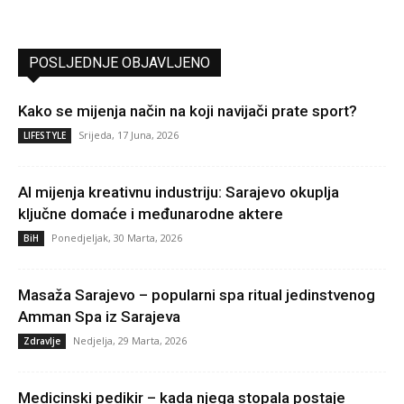
POSLJEDNJE OBJAVLJENO
Kako se mijenja način na koji navijači prate sport?
Srijeda, 17 Juna, 2026
LIFESTYLE
AI mijenja kreativnu industriju: Sarajevo okuplja
ključne domaće i međunarodne aktere
Ponedjeljak, 30 Marta, 2026
BiH
Masaža Sarajevo – popularni spa ritual jedinstvenog
Amman Spa iz Sarajeva
Nedjelja, 29 Marta, 2026
Zdravlje
Medicinski pedikir – kada njega stopala postaje