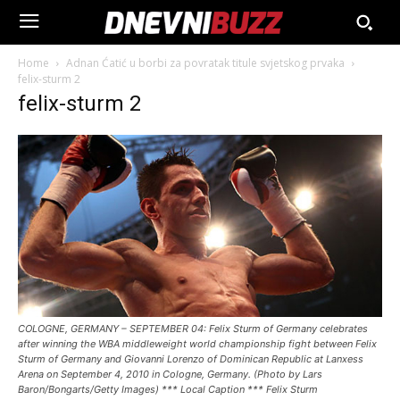
Home
Adnan Ćatić u borbi za povratak titule svjetskog prvaka
felix-sturm 2
felix-sturm 2
COLOGNE, GERMANY – SEPTEMBER 04: Felix Sturm of Germany celebrates
after winning the WBA middleweight world championship fight between Felix
Sturm of Germany and Giovanni Lorenzo of Dominican Republic at Lanxess
Arena on September 4, 2010 in Cologne, Germany. (Photo by Lars
Baron/Bongarts/Getty Images) *** Local Caption *** Felix Sturm