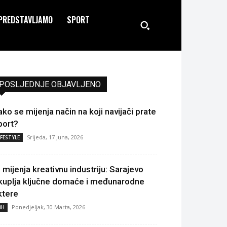
PREDSTAVLJAMO
SPORT
POSLJEDNJE OBJAVLJENO
ako se mijenja način na koji navijači prate
port?
Srijeda, 17 Juna, 2026
IFESTYLE
I mijenja kreativnu industriju: Sarajevo
kuplja ključne domaće i međunarodne
ktere
Ponedjeljak, 30 Marta, 2026
iH