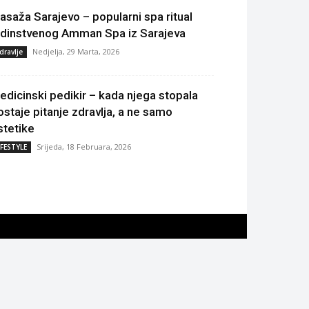
asaža Sarajevo – popularni spa ritual
edinstvenog Amman Spa iz Sarajeva
Nedjelja, 29 Marta, 2026
dravlje
edicinski pedikir – kada njega stopala
ostaje pitanje zdravlja, a ne samo
stetike
Srijeda, 18 Februara, 2026
IFESTYLE