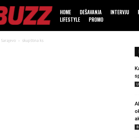
HOME
DEŠAVANJA
INTERVJU
LIFESTYLE
PROMO
 Sarajevo
skupština ks
K
s
L
A
o
a
B