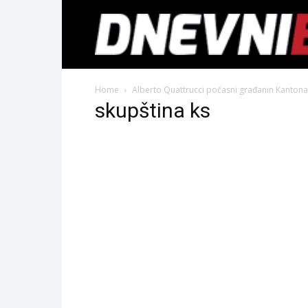
Home
Alberto Quattrucci počasni građanin Kantona
skupština ks