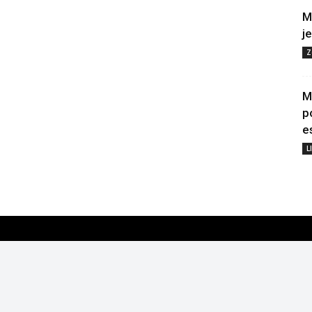
M
j
Z
M
p
e
L