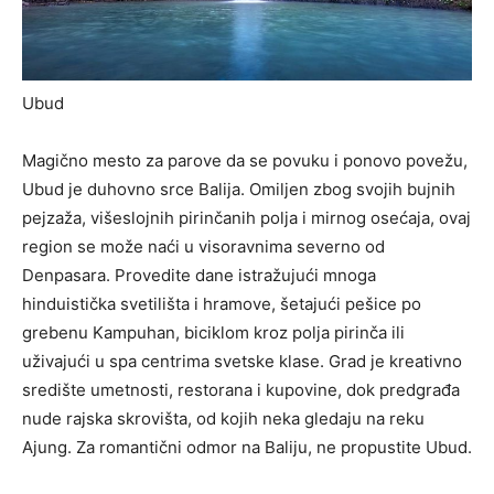
Ubud
Magično mesto za parove da se povuku i ponovo povežu,
Ubud je duhovno srce Balija. Omiljen zbog svojih bujnih
pejzaža, višeslojnih pirinčanih polja i mirnog osećaja, ovaj
region se može naći u visoravnima severno od
Denpasara. Provedite dane istražujući mnoga
hinduistička svetilišta i hramove, šetajući
pešice
po
grebenu Kampuhan, biciklom kroz polja pirinča ili
uživajući u
spa centrima
svetske klase. Grad je kreativno
središte umetnosti, restorana i kupovine, dok predgrađa
nude rajska skrovišta, od kojih neka gledaju na reku
Ajung. Za romantični odmor na Baliju, ne propustite Ubud.