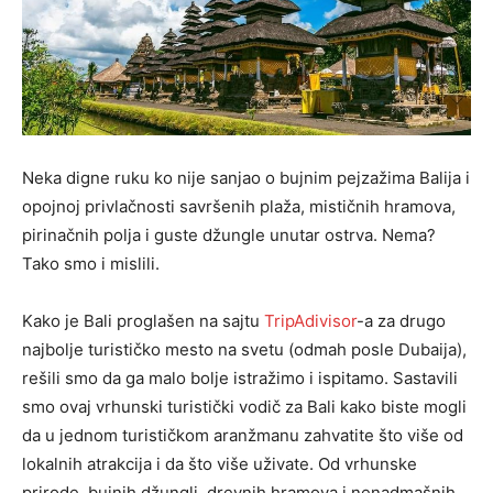
Neka digne ruku ko nije sanjao
o bujnim pejzažima Balija i
opojnoj privlačnosti
savršenih plaža
, mističnih hramova,
pirinačnih polja
i guste džungle unutar ostrva
. Nema?
Tako smo i mislili.
Kako je Bali proglašen na sajtu
Trip
A
divisor
-a za drugo
najbolje turističko mesto na svetu (odmah posle Dubaija),
rešili smo da ga
malo bolje
istražimo i ispitamo.
Sastavili
smo ovaj vrhunski turistički vodič za Bali kako biste mogli
da
u jednom
turističkom aranžmanu
zahvatite što više od
lokalnih atrakcija i da što više uživate. Od vrhunske
prirode, bujnih džungli, drevnih hramova i nenadmašnih