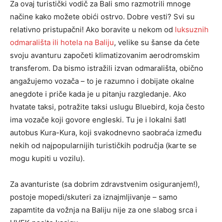
Za ovaj turistički vodič za Bali
smo
razmotrili mnoge
načine
kako
možete obići ostrvo. Dobre vesti? Svi su
relativno pristupačni! Ako boravite u nekom od
luksuznih
odmarališta ili hotela na Baliju
, velike su šanse da ćete
svoju avanturu započeti klimatizovanim aerodromskim
transferom. Da bismo istražili izvan odmarališta, obično
angažujemo vozača – to je razumno i dobijate
okalne
anegdote i priče
kada je u pitanju razgledanje. Ako
hvatate taksi, potražite taksi uslugu Bluebird, koja često
ima vozače koji govore engleski. Tu je i lokalni šatl
autobus Kura-Kura, koji svakodnevno saobraća između
nekih od najpopularnijih turističkih područja (karte se
mogu kupiti
u vozilu
).
Za avanturiste (sa dobrim zdravstvenim osiguranjem!),
postoje mopedi/skuteri za iznajmljivanje – samo
zapamtite da vožnja na Baliju nije za one slabog srca i