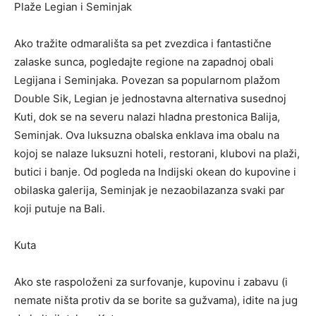
Plaže
Legian
i
Semin
j
ak
Ako tražite odmarališta sa pet zvezdica
i
fantastične
zalaske sunca
,
pogledajte regione na zapadnoj obali
Legijana i Seminjaka. Povezan sa popularnom plažom
Double Sik, Legian je jednostavna alternativa susednoj
Kuti, dok se na severu nalazi hladna prestonica Balija,
Seminjak. Ova luksuzna obalska enklava ima obalu na
kojoj se nalaze luksuzni hoteli, restorani, klubovi na plaži,
butici i banje. Od pogleda na Indijski okean do kupovine i
obilaska galerija, Seminjak je
nezaobilazan
za svaki par
koji putuje na Bali.
Kuta
Ako ste raspoloženi za surfovanje, kupovinu i zabavu (i
nemate ništa protiv da se borite sa
gužvama
), idite na jug