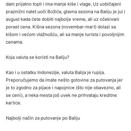
dani prijatno topli i ima manje kiše i vlage. Uz uobičajeni
praznični nalet
uoči
Božića, glavna sezona na Baliju je jul i
avgust kada ćete dobiti najbolje vreme, ali
uz očekivani
porast cena. Kišna sezona (novembar-mart) dolazi sa
kišom i većom vlažnošću, ali
sa
manje turista i
povoljnijim
cenama.
Koja valuta se koristi na Baliju
?
Kao i
u ostatku Indonezije, valuta Balija je rupija.
Preporučujemo da imate nešto gotovine za putovanja jer
je to zgodno za pijace i napojnice (što nije obavezno, ali
se ceni), a neka mesta još uvek ne prihvataju kreditne
kartice.
Najbolji način za putovanje po Baliju