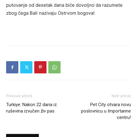
putovanje od desetak dana biće dovoljno da razumete
zbog čega Bali nazivaju
Ostrvom bogova
!
Previous article
Next article
Turkiye: Nakon 22 dana iz
Pet City otvara novu
ruševina izvučen živ pas
poslovnicu u Importanne
centru!