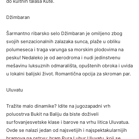
do kultnih talasa Kute.
Džimbaran
Šarmantno ribarsko selo Džimbaran je omiljeno zbog
svojih senzacionalnih zalazaka sunca, plaže u obliku
polumeseca i traga varunga sa morskim plodovima na
pesku! Nedaleko je od aerodroma i nudi jedinstvenu
mešavinu luksuznih odmarališta, opuštenih obroka i uvida
u lokalni balijski život. Romantična opcija za skroman par.
Uluvatu
Tražite malo
dinamike
? Idite na jugozapadni vrh
poluostrva Bukit na Baliju da biste doživeli
surfovanje
svetske klase i barove na vrhu litica Uluvatua.
Ovde se nalazi jedan od najsvetijih i najspektakularnijih
hramova na ostrvu: hram Pura Luhur Uluvatu, koji se