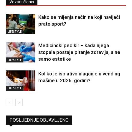
Vezani članci
Kako se mijenja način na koji navijači
prate sport?
LIFESTYLE
Medicinski pedikir – kada njega
stopala postaje pitanje zdravlja, a ne
samo estetike
LIFESTYLE
Koliko je isplativo ulaganje u vending
mašine u 2026. godini?
LIFESTYLE
POSLJEDNJE OBJAVLJENO