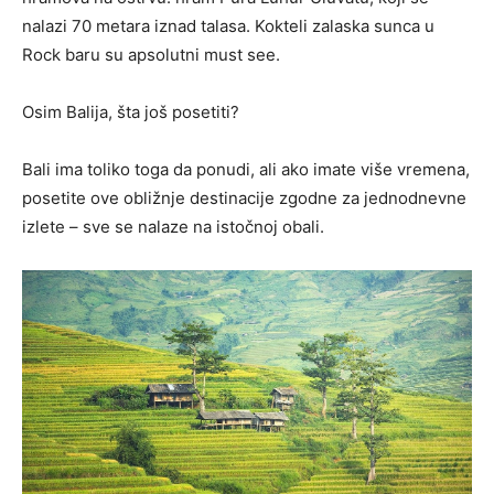
nalazi 70 metara iznad talasa. Kokteli zalaska sunca u
Rock baru
su
apsolutni
must see
.
Osim Balija, šta još posetiti?
Bali ima toliko toga da ponudi, ali ako imate više vremena,
posetite ove obližnje destinacije
zgodne
za jednodnevne
izlete – sve se nalaze na istočnoj obali.