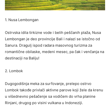
1. Nusa Lembongan
Ostrvska idila tirkizne vode i belih peščanih plaža, Nusa
Lembongan je deo provincije Bali i nalazi se istočno od
Sanura. Dragulj ispod radara
masovnog turizma
za
romantičn
e
obilaske
, medeni mesec, pa čak i venčanja na
destinaciji na Baliju!
2. Lombok
Dugogodišnja meka za surfovanje, prelepo ostrvo
Lombok takođe privlači aktivne parove koji žele da krenu
u višednevno pešačenje sa vodičem do vrha planine
Rinjani, drugog po visini vulkana u Indoneziji.