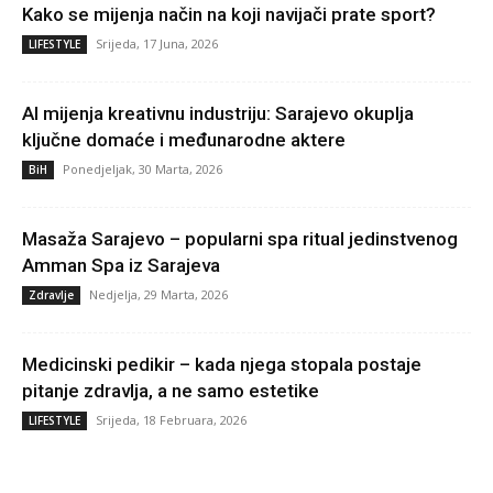
Kako se mijenja način na koji navijači prate sport?
Srijeda, 17 Juna, 2026
LIFESTYLE
AI mijenja kreativnu industriju: Sarajevo okuplja
ključne domaće i međunarodne aktere
Ponedjeljak, 30 Marta, 2026
BiH
Masaža Sarajevo – popularni spa ritual jedinstvenog
Amman Spa iz Sarajeva
Nedjelja, 29 Marta, 2026
Zdravlje
Medicinski pedikir – kada njega stopala postaje
pitanje zdravlja, a ne samo estetike
Srijeda, 18 Februara, 2026
LIFESTYLE