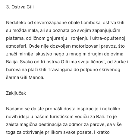
3. Ostrva Gili
Nedaleko od severozapadne obale Lomboka, ostrva Gili
su možda mala, ali su poznata po svojim zapanjujućim
plažama, odličnom
gnjurenju
i ronjenju i ultra-opuštenoj
atmosferi. Ovde nije dozvoljen motorizovani prevoz, što
znači mirnije iskustvo nego u mnogim drugim delovima
Balija. Svako od tri ostrva Gili ima svoju ličnost, od žurke i
barova na plaži Gili Travangana do potpuno skrivenog
šarma Gili Menoa.
Zaklj
u
čak
Nadamo se da ste pronašli dosta inspiracije i nekoliko
novih ideja u našem turističkom vodiču za Bali. To je
zaista magična destinacija za odmor za parove, sa više
toga za otkrivanje prilikom svake posete.
I kratko