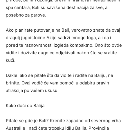
spa centara, Bali su savršena destinacija za sve, a
posebno za parove.
Ako planirate putovanje na Bali, verovatno znate da ovaj
dragulj jugoistočne Azije sadrži mnogo toga
, ali da i
pored te raznovrsnosti izgleda kompaktno
.
Ono što ovde
vidite i doživite
dugo
će odjekivati
nakon što se vratite
kući.
Dakle, ako se pitate šta da vidite i radite na Baliju,
ne
brinite. Ovaj vodič će vam pomoći
u
odabiru pravih
atrakcija po vašem ukusu.
Kako doći do Balija
Pitate se gde
je
Bali?
Krenite zapadno od severnog vrha
Australije i naći ćete tropsku idilu Balija. Provincija