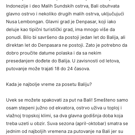
Indonezije i deo Malih Sundskih ostrva, Bali obuhvata
glavno ostrvo i nekoliko drugih malih ostrva, uključujući
Nusa Lembongan.
Glavni grad je Denpasar, koji iako
deluje kao tipični turistički grad, ima mnogo više da
ponudi. Bilo bi savršeno da postoji jedan let do Balija, ali
direktan let do Denpasara ne postoji. Zato je potrebno da
dobro proučite datume polaska i da sa nekim
presedanjem dođete do Balija. U zavisnosti od letova,
putovanje može trajati 18 do 24 časova.
Kada je najbolje vreme za posetu Baliju?
Uvek
se
možete spakovati za put na Bali! Smešteno samo
osam stepeni južno od ekvatora, ostrvo uživa u toploj i
vlažnoj tropskoj klimi
,
sa dva glavna godišnja doba koja
treba uzeti u obzir. Suva sezona (april-oktobar) smatra se
jednim od najboljih vremena za putovanje na Bali jer su