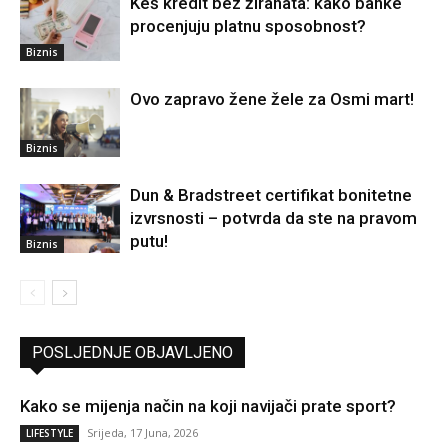
Keš kredit bez žiranata: kako banke
procenjuju platnu sposobnost?
Biznis
Ovo zapravo žene žele za Osmi mart!
Biznis
Dun & Bradstreet certifikat bonitetne
izvrsnosti – potvrda da ste na pravom
putu!
Biznis
POSLJEDNJE OBJAVLJENO
Kako se mijenja način na koji navijači prate sport?
Srijeda, 17 Juna, 2026
LIFESTYLE