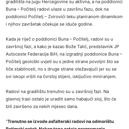
gradilišta na jugu Hercegovine su aktivna, a na poddionici
Buna – Počitelj radovi ulaze u završnu fazu, dok na
poddionici Počitelj – Zvirovići teku planiranom dinamikom
i njihov završetak očekuje se iduće godine.
Kada je riječ o poddionici Buna – Počitelj, radovi su u
završnoj fazi, a kako je kazao Bože Talić, predstavnik JP
Autoceste Federacije BiH, na izgradnji poddionice Buna –
Počitelj geološki uvjeti su s jedne strane povoljni što se
tiče stabilnosti, no s druge strane otežavajući jer su se
svi iskopi vršili na čvrstoj stijeni, isključivo miniranjem.
Radovi na gradilištu trenutno su u završnoj fazi. Na
glavnoj trasi ostalo je uraditi samo habajući sloj, što će
biti završeno za nekih mjesec dana.
“
Trenutno se izvode asfalterski radovi na odmorištu
Rotimski potok. Nakon toga ostaje pospremanje