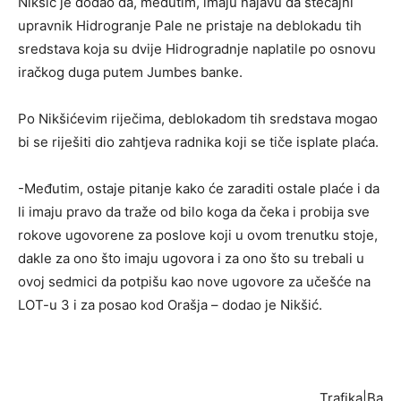
Nikšić je dodao da, međutim, imaju najavu da stečajni
upravnik Hidrogranje Pale ne pristaje na deblokadu tih
sredstava koja su dvije Hidrogradnje naplatile po osnovu
iračkog duga putem Jumbes banke.
Po Nikšićevim riječima, deblokadom tih sredstava mogao
bi se riješiti dio zahtjeva radnika koji se tiče isplate plaća.
-Međutim, ostaje pitanje kako će zaraditi ostale plaće i da
li imaju pravo da traže od bilo koga da čeka i probija sve
rokove ugovorene za poslove koji u ovom trenutku stoje,
dakle za ono što imaju ugovora i za ono što su trebali u
ovoj sedmici da potpišu kao nove ugovore za učešće na
LOT-u 3 i za posao kod Orašja – dodao je Nikšić.
Trafika|Ba