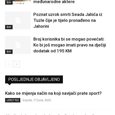
međunarodne aktere
BiH
Poznat uzrok smrti Seada Jahića iz
Tuzle čije je tijelo pronađeno na
Jahorini
BiH
Broj korisnika bi se mogao povećati:
Ko bi još mogao imati pravo na dječiji
dodatak od 195 KM
BiH
POSLJEDNJE OBJAVLJENO
Kako se mijenja način na koji navijači prate sport?
Srijeda, 17 Juna, 2026
LIFESTYLE