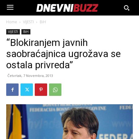
Home
VIJESTI
BiH
VIJESTI
BiH
“Blokiranjem javnih
saobraćajnica ugrožava se
ostala privreda”
Četvrtak, 7 Novembra, 2013