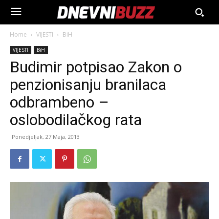
Home
VIJESTI
BiH
VIJESTI
BiH
Budimir potpisao Zakon o
penzionisanju branilaca
odbrambeno –
oslobodilačkog rata
Ponedjeljak, 27 Maja, 2013