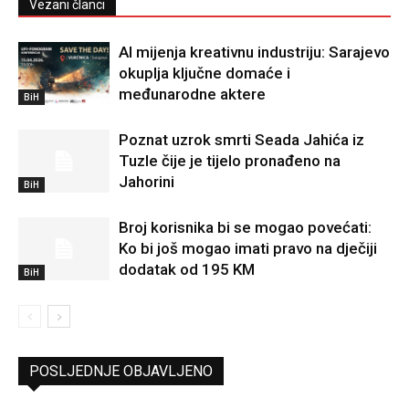
Vezani članci
AI mijenja kreativnu industriju: Sarajevo
okuplja ključne domaće i
međunarodne aktere
BiH
Poznat uzrok smrti Seada Jahića iz
Tuzle čije je tijelo pronađeno na
Jahorini
BiH
Broj korisnika bi se mogao povećati:
Ko bi još mogao imati pravo na dječiji
dodatak od 195 KM
BiH
POSLJEDNJE OBJAVLJENO