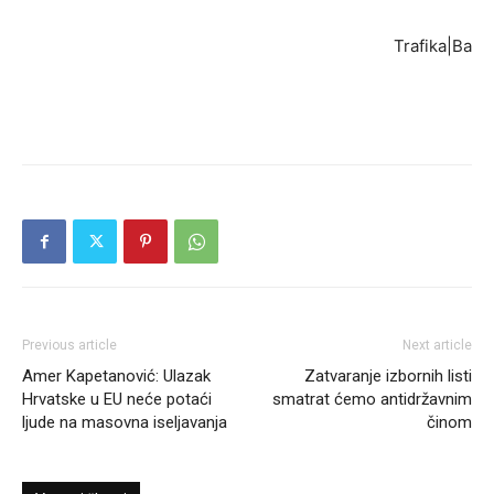
Trafika|Ba
Previous article
Next article
Amer Kapetanović: Ulazak
Zatvaranje izbornih listi
Hrvatske u EU neće potaći
smatrat ćemo antidržavnim
ljude na masovna iseljavanja
činom