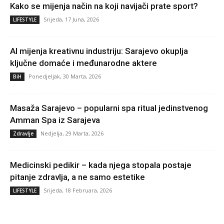
Kako se mijenja način na koji navijači prate sport?
Srijeda, 17 Juna, 2026
LIFESTYLE
AI mijenja kreativnu industriju: Sarajevo okuplja
ključne domaće i međunarodne aktere
Ponedjeljak, 30 Marta, 2026
BiH
Masaža Sarajevo – popularni spa ritual jedinstvenog
Amman Spa iz Sarajeva
Nedjelja, 29 Marta, 2026
Zdravlje
Medicinski pedikir – kada njega stopala postaje
pitanje zdravlja, a ne samo estetike
Srijeda, 18 Februara, 2026
LIFESTYLE