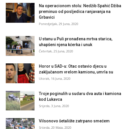
Na operacionom stolu: Nedžib Spahić Džiba
preminuo od posljedica ranjavanja na
Grbavici
Ponedjeljak, 29 Juna, 2020
U stanu u Puli pronađena mrtva starica,
uhapšeni njena kćerka i unuk
Četvrtak, 25 Juna, 2020
Horor u SAD-u: Otac ostavio djecu u
zaključanom vrelom kamionu, umrla su
Utorak, 16 Juna, 2020
Troje poginulih u sudaru dva auta i kamiona
kod Lukavca
Srijeda, 3 Juna, 2020
Vilsonovo šetalište zatrpano smećem
Srijeda, 20 Maja, 2020