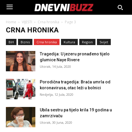
Home
VIJESTI
Crna hronika
Page 3
CRNA HRONIKA
BiH
Biznis
Crna hronika
Kultura
Region
Svijet
Tragedija: U jezeru pronađeno tijelo
glumice Naye Rivere
Utorak, 14 Jula, 2020
Porodična tragedija: Braća umrla od
koronavirusa, otac leži u bolnici
Nedjelja, 12 Jula, 2020
Ubila sestru pa tijelo krila 19 godina u
zamrzivaču
Utorak, 30 Juna, 2020