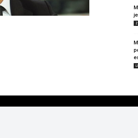
M
j
Z
M
p
e
L