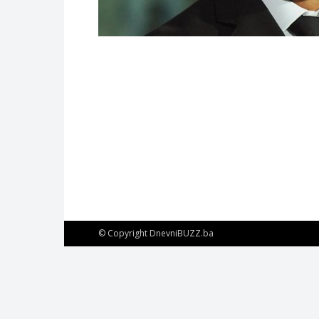
© Copyright DnevniBUZZ.ba