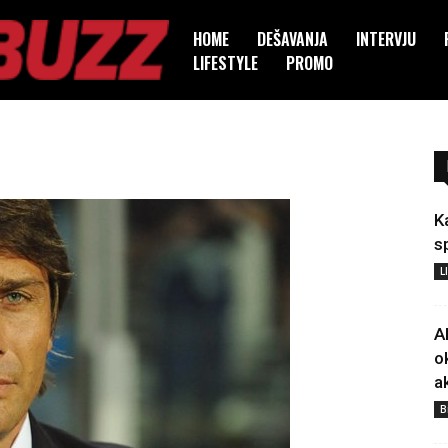
HOME
DEŠAVANJA
INTERVJU
LIFESTYLE
PROMO
K
s
L
A
o
a
B