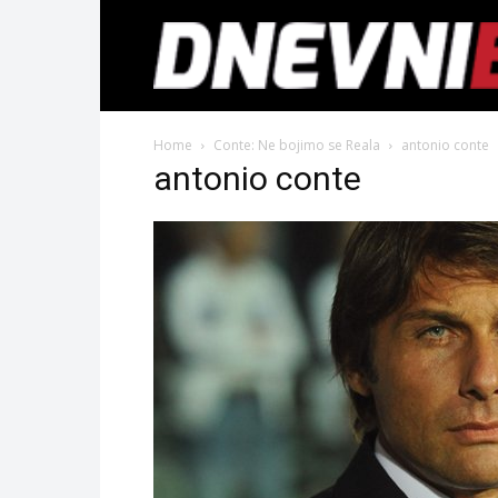
Home
Conte: Ne bojimo se Reala
antonio conte
antonio conte