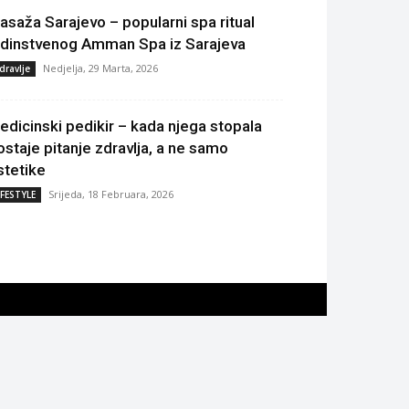
asaža Sarajevo – popularni spa ritual
edinstvenog Amman Spa iz Sarajeva
Nedjelja, 29 Marta, 2026
dravlje
edicinski pedikir – kada njega stopala
ostaje pitanje zdravlja, a ne samo
stetike
Srijeda, 18 Februara, 2026
IFESTYLE