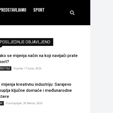
PREDSTAVLJAMO
SPORT
POSLJEDNJE OBJAVLJENO
ako se mijenja način na koji navijači prate
port?
Srijeda, 17 Juna, 2026
IFESTYLE
I mijenja kreativnu industriju: Sarajevo
kuplja ključne domaće i međunarodne
ktere
Ponedjeljak, 30 Marta, 2026
iH