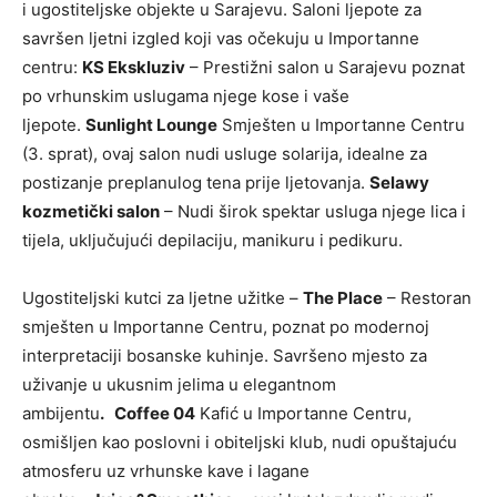
i ugostiteljske objekte u Sarajevu. Saloni ljepote za
savršen ljetni izgled koji vas očekuju u Importanne
centru:
KS Ekskluziv
– Prestižni salon u Sarajevu poznat
po vrhunskim uslugama njege kose i vaše
ljepote.
Sunlight Lounge
Smješten u Importanne Centru
(3. sprat), ovaj salon nudi usluge solarija, idealne za
postizanje preplanulog tena prije ljetovanja.
Selawy
kozmetički salon
– Nudi širok spektar usluga njege lica i
tijela, uključujući depilaciju, manikuru i pedikuru.
Ugostiteljski kutci za ljetne užitke –
The Place
– Restoran
smješten u Importanne Centru, poznat po modernoj
interpretaciji bosanske kuhinje. Savršeno mjesto za
uživanje u ukusnim jelima u elegantnom
ambijentu
. Coffee 04
Kafić u Importanne Centru,
osmišljen kao poslovni i obiteljski klub, nudi opuštajuću
atmosferu uz vrhunske kave i lagane