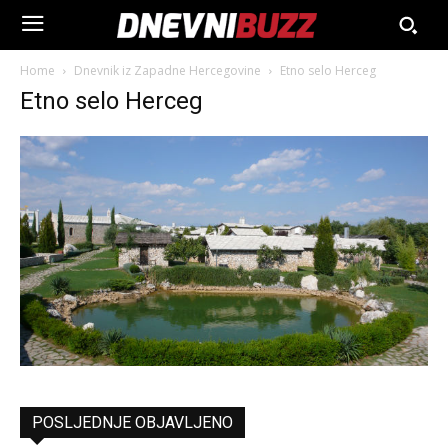
Home
Dnevnik iz Zapadne Hercegovine
Etno selo Herceg
Etno selo Herceg
POSLJEDNJE OBJAVLJENO