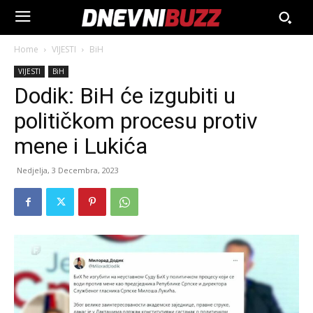
Home
VIJESTI
BiH
VIJESTI
BiH
Dodik: BiH će izgubiti u
političkom procesu protiv
mene i Lukića
Nedjelja, 3 Decembra, 2023