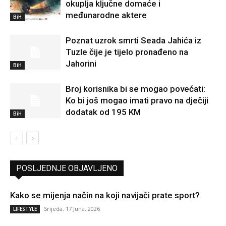
okuplja ključne domaće i
međunarodne aktere
BiH
Poznat uzrok smrti Seada Jahića iz
Tuzle čije je tijelo pronađeno na
Jahorini
BiH
Broj korisnika bi se mogao povećati:
Ko bi još mogao imati pravo na dječiji
dodatak od 195 KM
BiH
POSLJEDNJE OBJAVLJENO
Kako se mijenja način na koji navijači prate sport?
Srijeda, 17 Juna, 2026
LIFESTYLE