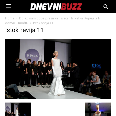
Home
Dolazi nam doba praznika i svečanih prilika. Kupujete li
domaću modu?
Istok revija 11
Istok revija 11