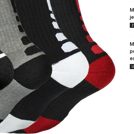
M
j
Z
M
p
e
L