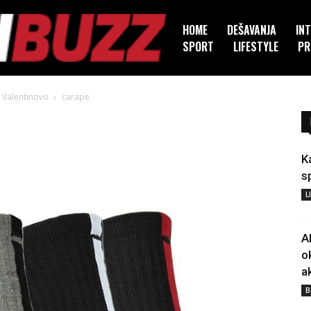
HOME
DEŠAVANJA
IN
SPORT
LIFESTYLE
PR
a Valentinovo
carape
K
s
L
A
o
a
B