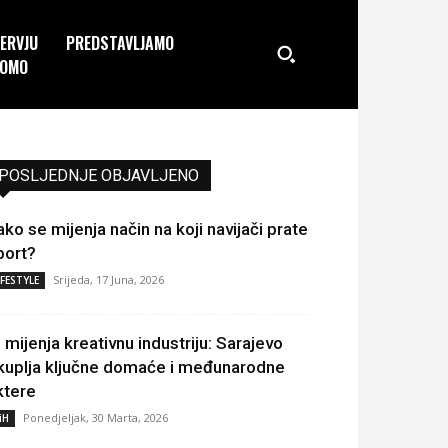
TERVJU
PREDSTAVLJAMO
OMO
POSLJEDNJE OBJAVLJENO
ako se mijenja način na koji navijači prate
port?
Srijeda, 17 Juna, 2026
IFESTYLE
I mijenja kreativnu industriju: Sarajevo
kuplja ključne domaće i međunarodne
ktere
Ponedjeljak, 30 Marta, 2026
iH