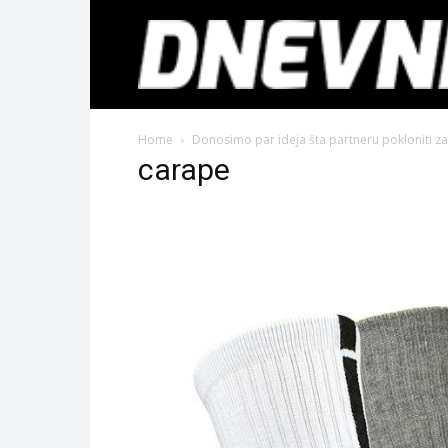
Home
Donosimo par ideja šta partneru pokloniti z
carape